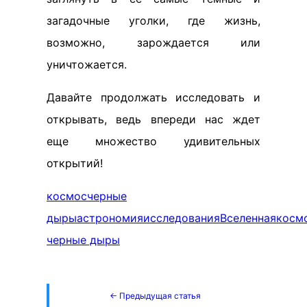
загадочные уголки, где жизнь,
возможно, зарождается или
уничтожается.
Давайте продолжать исследовать и
открывать, ведь впереди нас ждет
еще множество удивительных
открытий!
космос
черные
дыры
астрономия
исследования
Вселенная
косм
черные дыры
← Предыдущая статья