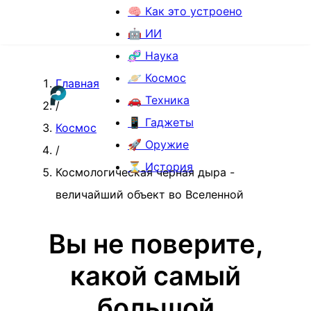
🧠 Как это устроено
🤖 ИИ
🧬 Наука
🪐 Космос
Главная
🚗 Техника
/
📱 Гаджеты
Космос
🚀 Оружие
/
⏳ История
Космологическая черная дыра -
величайший объект во Вселенной
Вы не поверите,
какой самый
большой