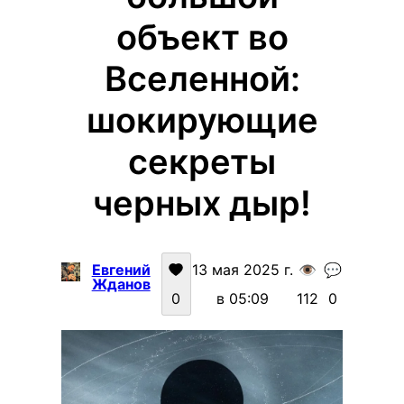
объект во
Вселенной:
шокирующие
секреты
черных дыр!
Евгений
13 мая 2025 г.
👁️
💬
Жданов
0
в 05:09
112
0