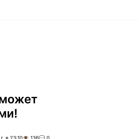
 может
ми!
г. в 23:10
👁️ 136
💬 0