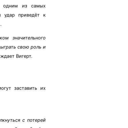
т одним из самых
й удар приведёт к
.
ком значительного
ыграть свою роль и
рждает Вигерт.
огут заставить их
лкнуться с потерей