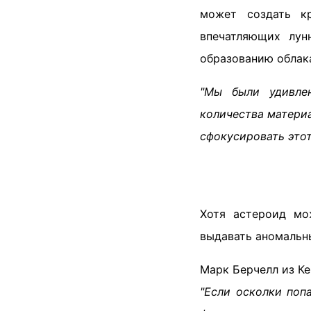
может создать к
впечатляющих лун
образованию облака
"Мы были удивлен
количества матери
сфокусировать этот
Хотя астероид мо
выдавать аномальн
Марк Берчелл из Ке
"Если осколки поп