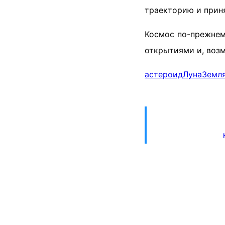
траекторию и приня
Космос по-прежнем
открытиями и, возм
астероид
Луна
Земл