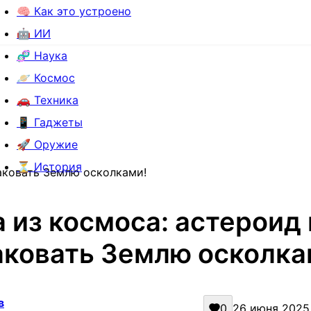
🧠 Как это устроено
🤖 ИИ
🧬 Наука
🪐 Космос
🚗 Техника
📱 Гаджеты
🚀 Оружие
⏳ История
аковать Землю осколками!
а из космоса: астероид
аковать Землю осколка
в
0
26 июня 2025 