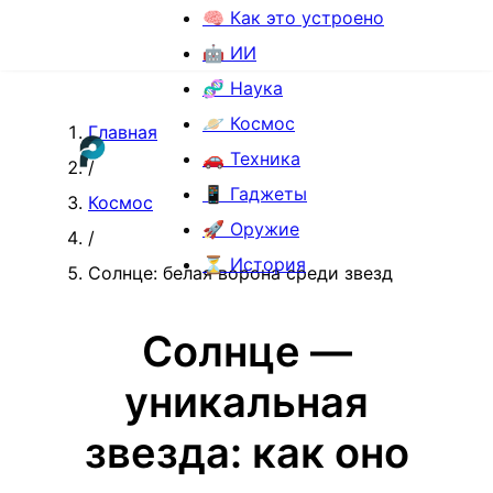
🧠 Как это устроено
🤖 ИИ
🧬 Наука
🪐 Космос
Главная
🚗 Техника
/
📱 Гаджеты
Космос
🚀 Оружие
/
⏳ История
Солнце: белая ворона среди звезд
Солнце —
уникальная
звезда: как оно