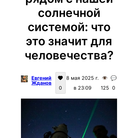
солнечной
системой: что
это значит для
человечества?
Евгений
8 мая 2025 г.
👁️
💬
Жданов
0
в 23:09
125
0