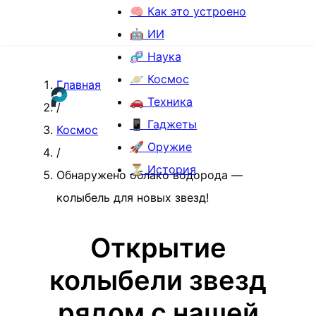
🧠 Как это устроено
🤖 ИИ
🧬 Наука
🪐 Космос
Главная
🚗 Техника
/
📱 Гаджеты
Космос
🚀 Оружие
/
⏳ История
Обнаружено облако водорода —
колыбель для новых звезд!
Открытие
колыбели звезд
рядом с нашей