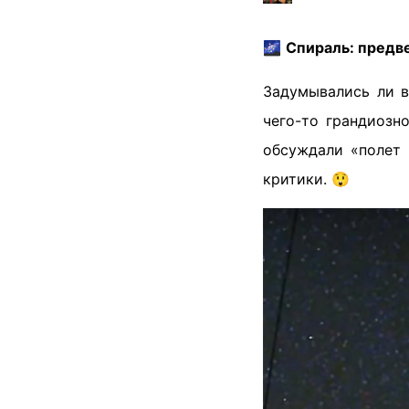
🌌
Спираль: предв
Задумывались ли в
чего-то грандиозн
обсуждали «полет 
критики. 😲