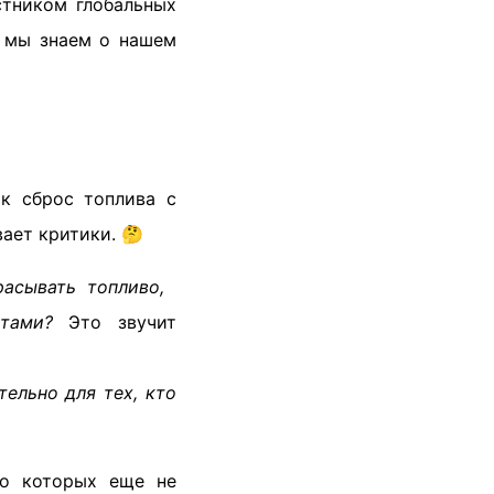
стником глобальных
о мы знаем о нашем
ак сброс топлива с
вает критики. 🤔
асывать топливо,
тами?
Это звучит
ельно для тех, кто
 о которых еще не