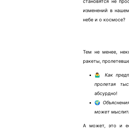
становятся не про
изменений в нашем
небе и о космосе?
Тем не менее, нек
ракеты, пролетевше
🤷‍♂️
Как предп
пролетая ты
абсурдно!
🌍
Объяснения
может мыслить
А может, это и е