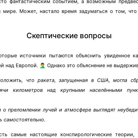
сто фантастическим событием, а возможным предве
 мире. Может, настало время задуматься о том, чт
Скептические вопросы
оторые источники пытаются объяснить увиденное к
й над Европой. 🤦‍♂️ Однако это объяснение не выдержи
оложить, что ракета, запущенная в США, могла сбр
сячи километров над крупными населёнными пунк
 о преломлении лучей и атмосфере выглядят неубедит
 самостоятельно.
сть самые настоящие конспирологические теории,