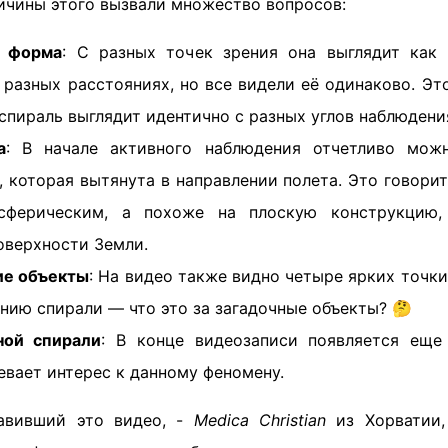
ичины этого вызвали множество вопросов:
ё форма
: С разных точек зрения она выглядит как
 разных расстояниях, но все видели её одинаково. Э
 спираль выглядит идентично с разных углов наблюдени
а
: В начале активного наблюдения отчетливо мож
, которая вытянута в направлении полета. Это говорит
сферическим, а похоже на плоскую конструкцию,
оверхности Земли.
е объекты
: На видео также видно четыре ярких точк
ению спирали — что это за загадочные объекты? 🤔
ной спирали
: В конце видеозаписи появляется еще
евает интерес к данному феномену.
авивший это видео, -
Medica Christian
из Хорватии,