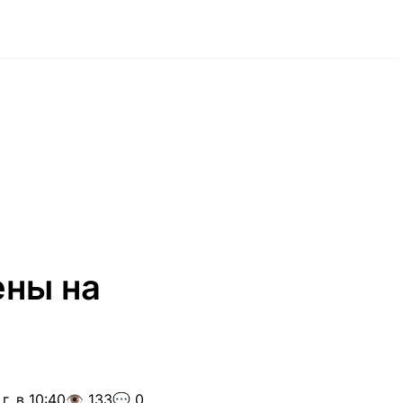
ены на
г. в 10:40
👁️ 133
💬 0