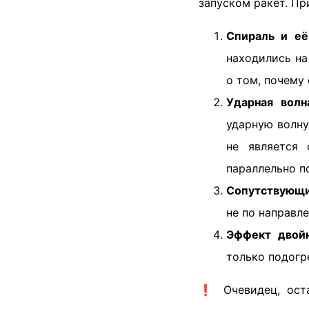
запуском ракет. Пр
Спираль и е
находились на
о том, почему
Ударная волн
ударную волну
не является 
параллельно п
Сопутствующи
не по направл
Эффект двой
только подогр
❗️ Очевидец, ост