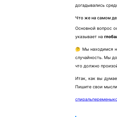
догадывались средс
Что же на самом де
Основной вопрос ос
указывает на
глоба
🤔 Мы находимся на
случайность. Мы до
что должно произой
Итак, как вы думае
Пишите свои мысли
спираль
перемены
к