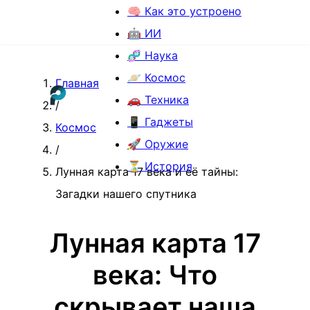
🧠 Как это устроено
🤖 ИИ
🧬 Наука
🪐 Космос
Главная
🚗 Техника
/
📱 Гаджеты
Космос
🚀 Оружие
/
⏳ История
Лунная карта 17 века и её тайны:
Загадки нашего спутника
Лунная карта 17
века: Что
скрывает наша