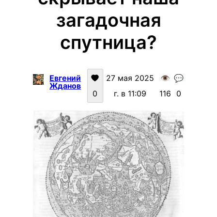
загадочная
спутница?
Евгений
27 мая 2025
👁️
💬
Жданов
0
г. в 11:09
116
0