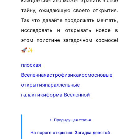
каждое светило может хранить в себе
тайну, ожидающую своего открытия.
Так что давайте продолжать мечтать,
исследовать и открывать новое в
этом поистине загадочном космосе!
🚀✨
плоская
Вселенная
астрофизика
космос
новые
открытия
параллельные
галактики
форма Вселенной
← Предыдущая статья
На пороге открытия: Загадка девятой