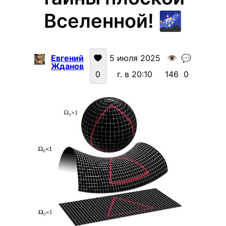
Вселенной! 🌌
Евгений
5 июля 2025
👁️
💬
Жданов
0
г. в 20:10
146
0