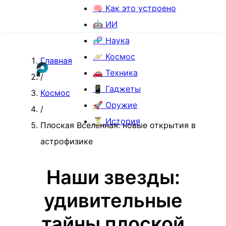
🧠 Как это устроено
🤖 ИИ
🧬 Наука
🪐 Космос
Главная
🚗 Техника
/
📱 Гаджеты
Космос
🚀 Оружие
/
⏳ История
Плоская Вселенная: новые открытия в
астрофизике
Наши звезды:
удивительные
тайны плоской