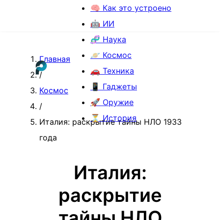
🧠 Как это устроено
🤖 ИИ
🧬 Наука
🪐 Космос
Главная
🚗 Техника
/
📱 Гаджеты
Космос
🚀 Оружие
/
⏳ История
Италия: раскрытие тайны НЛО 1933
года
Италия:
раскрытие
тайны НЛО