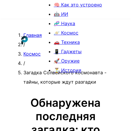
🧠 Как это устроено
🤖 ИИ
🧬 Наука
🪐 Космос
Главная
🚗 Техника
/
📱 Гаджеты
Космос
🚀 Оружие
/
⏳ История
Загадка Солвейского космонавта -
тайны, которые ждут разгадки
Обнаружена
последняя
загадка: кто