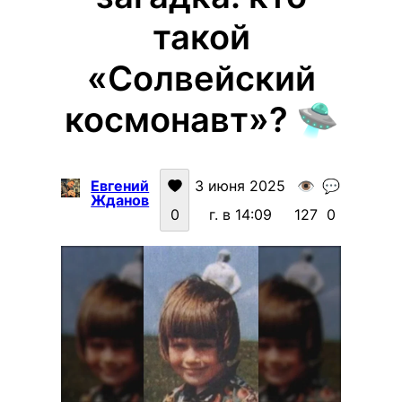
такой
«Солвейский
космонавт»? 🛸
Евгений
3 июня 2025
👁️
💬
Жданов
0
г. в 14:09
127
0