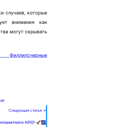
и случаев, которые
ует внимания как
ства могут скрывать
 Филлипс
черные
я!
Следующая статья →
опланетного НЛО! 🚀🌌