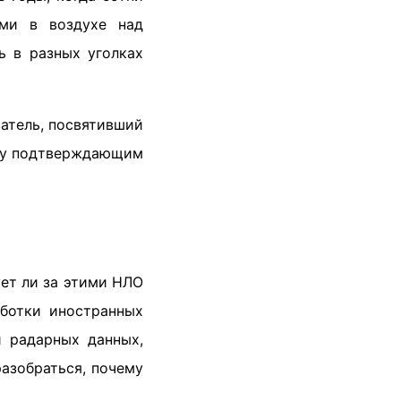
ями в воздухе над
ь в разных уголках
ватель, посвятивший
ожу подтверждающим
ет ли за этими НЛО
аботки иностранных
 радарных данных,
разобраться, почему