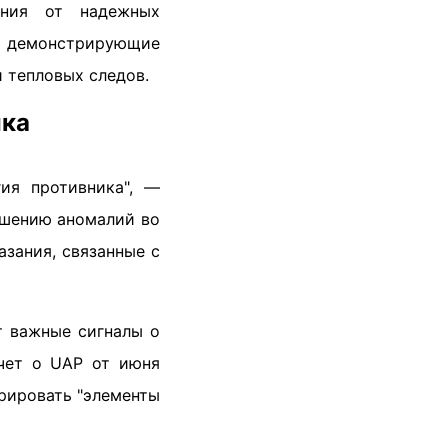
ения от надежных
ы, демонстрирующие
 тепловых следов.
ика
гия противника", —
ешению аномалий во
азания, связанные с
т важные сигналы о
чет о UAP от июня
трировать "элементы