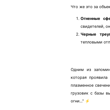
Что же это за объе
Огненные сф
свидетелей, о
Черные треу
тепловыми отп
Одним из запомин
которая проявила
плазменное свечен
грузовик с базы в
огни..." ⚡