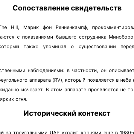
Сопоставление свидетельств
The Hill, Марик фон Ренненкампф, прокомментирова
каются с показаниями бывшего сотрудника Миноборо
который также упоминал о существовании перед
ственными наблюдениями: в частности, он описывае
еугольного аппарата (RV), который появляется в небе 
жиданно исчезает. В этом аппарате проявляется не то
ярких огня.
Исторический контекст
й за треугольными UAP уходит корнями еще в 1980-е