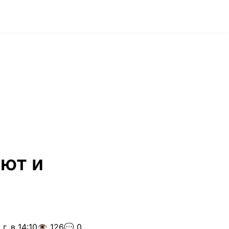
ают и
г. в 14:10
👁️ 126
💬 0