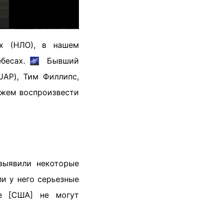
х (НЛО), в нашем
ебесах. 🌌 Бывший
UAP), Тим Филлипс,
ожем воспроизвести
выявили некоторые
и у него серьезные
ые [США] не могут