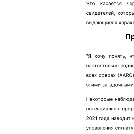
Что касается че
свидетелей, котор
выдающиеся характ
Пр
"Я хочу понять, ч
настоятельно подч
всех сферах (AARO)
этими загадочными
Некоторые наблюде
потенциально про
2021 года наводит 
управления сигнату