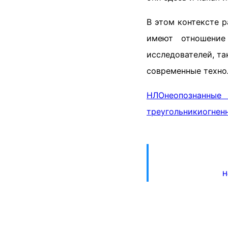
В этом контексте 
имеют отношение
исследователей, та
современные технол
НЛО
неопознанн
треугольники
огнен
Н