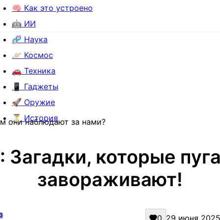
🧠 Как это устроено
🤖 ИИ
🧬 Наука
🪐 Космос
🚗 Техника
📱 Гаджеты
🚀 Оружие
⏳ История
м они наблюдают за нами?
 Загадки, которые пуг
завораживают!
в
0
29 июня 2025 