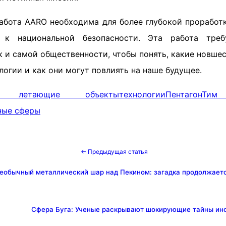
работа AARO необходима для более глубокой проработк
 к национальной безопасности. Эта работа треб
к и самой общественности, чтобы понять, какие новше
огии и как они могут повлиять на наше будущее.
ые летающие объекты
технологии
Пентагон
Тим
ные сферы
← Предыдущая статья
еобычный металлический шар над Пекином: загадка продолжаетс
Сфера Буга: Ученые раскрывают шокирующие тайны ин