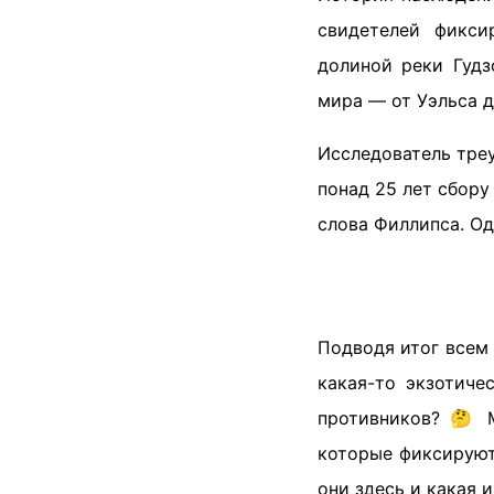
свидетелей фикси
долиной реки Гудз
мира — от Уэльса д
Исследователь треу
понад 25 лет сбор
слова Филлипса. Од
Подводя итог всем
какая-то экзотиче
противников? 🤔 
которые фиксируют 
они здесь и какая 