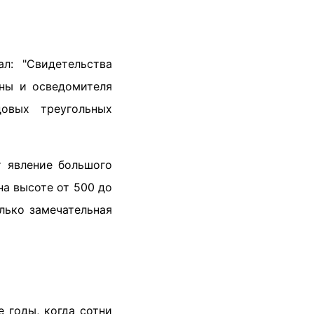
л: "Свидетельства
ны и осведомителя
овых треугольных
т явление большого
на высоте от 500 до
лько замечательная
 годы, когда сотни