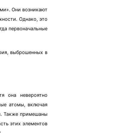
ми». Они возникают
хности. Однако, это
огда первоначальные
трия, выброшенных в
тя она невероятно
ные атомы, включая
ы. Также примешаны
асть этих элементов