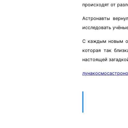
происходят от разл
Астронавты верну
исследовать учёные
С каждым новым о
которая так близк
настоящей загадкой
луна
космос
астрон