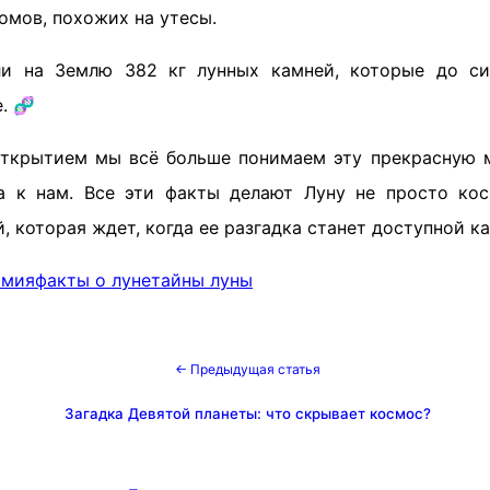
омов, похожих на утесы.
ли на Землю 382 кг лунных камней, которые до с
. 🧬
ткрытием мы всё больше понимаем эту прекрасную м
а к нам. Все эти факты делают Луну не просто ко
, которая ждет, когда ее разгадка станет доступной к
омия
факты о луне
тайны луны
← Предыдущая статья
Загадка Девятой планеты: что скрывает космос?