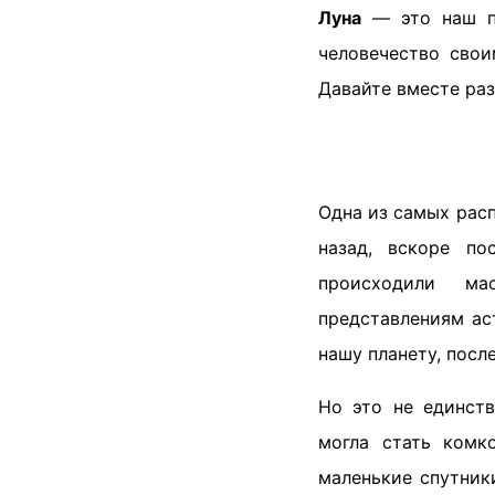
Луна
— это наш по
человечество сво
Давайте вместе раз
Одна из самых расп
назад, вскоре п
происходили ма
представлениям ас
нашу планету, посл
Но это не единств
могла стать комк
маленькие спутник