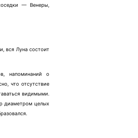
соседки — Венеры,
и, вся Луна состоит
ов, напоминаний о
но, что отсутствие
таваться видимыми.
ер диаметром целых
бразовался.