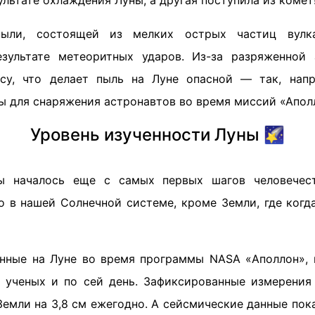
ультате охлаждения Луны, а другая поступила из комет
ыли, состоящей из мелких острых частиц вулкан
зультате метеоритных ударов. Из-за разряженной
осу, что делает пыль на Луне опасной — так, напр
ы для снаряжения астронавтов во время миссий «Аполл
Уровень изученности Луны 🌠
ы началось еще с самых первых шагов человечес
о в нашей Солнечной системе, кроме Земли, где когда
нные на Луне во время программы NASA «Аполлон»,
 ученых и по сей день. Зафиксированные измерения
Земли на 3,8 см ежегодно. А сейсмические данные пок