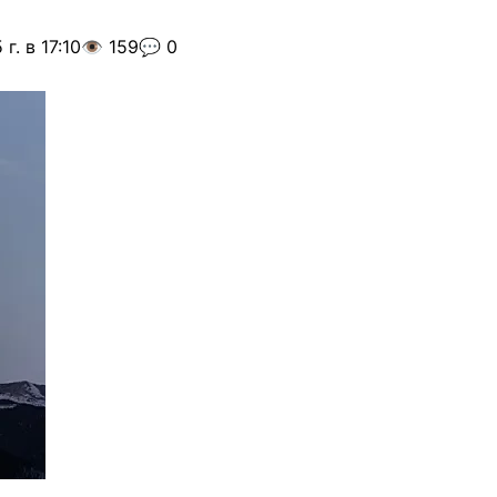
г. в 17:10
👁️ 159
💬 0