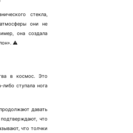
!
ического стекла,
 атмосферы они не
имер, она создала
он». ⚠️
тва в космос. Это
-либо ступала нога
 продолжают давать
 подтверждают, что
азывают, что толчки