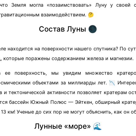
 что Земля могла «позаимствовать» Луну у своей 
гравитационным взаимодействием. 🤔
Состав Луны 🌑
ле находится на поверхности нашего спутника? По сут
д, которые поражены содержанием железа и магнезии.
а ее поверхность, мы увидим множество кратер
осмическими объектами за миллиарды лет. 📉 Интерес
в и тектонической активности позволяет кратерам ос
тся бассейн Южный Полюс — Эйткен, обширный крат
13 км! Ученые до сих пор не могут объяснить, как он о
Лунные «море» 🌊