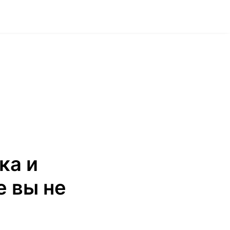
ка и
е вы не