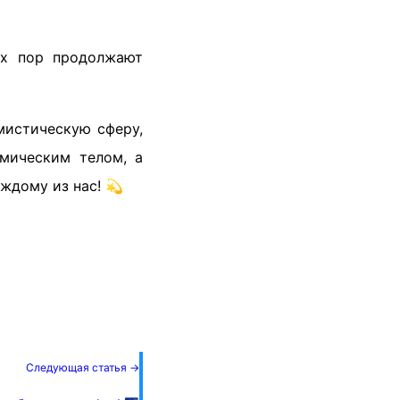
их пор продолжают
истическую сферу,
смическим телом, а
аждому из нас! 💫
Следующая статья →