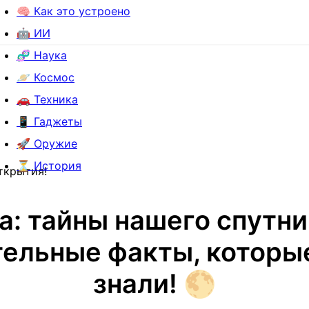
🧠 Как это устроено
🤖 ИИ
🧬 Наука
🪐 Космос
🚗 Техника
📱 Гаджеты
🚀 Оружие
⏳ История
ткрытия!
а: тайны нашего спутни
ельные факты, которы
знали! 🌕