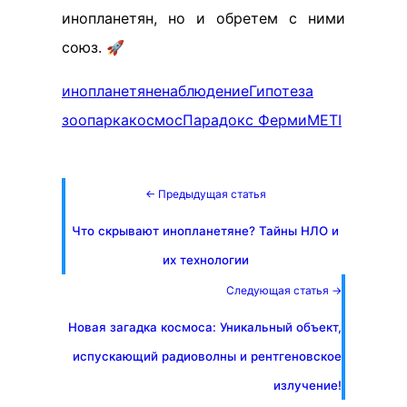
инопланетян, но и обретем с ними
союз. 🚀
инопланетяне
наблюдение
Гипотеза
зоопарка
космос
Парадокс Ферми
METI
← Предыдущая статья
Что скрывают инопланетяне? Тайны НЛО и
их технологии
Следующая статья →
Новая загадка космоса: Уникальный объект,
испускающий радиоволны и рентгеновское
излучение!