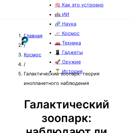
🧠 Как это устроено
🤖 ИИ
🧬 Наука
🪐 Космос
Главная
🚗 Техника
/
📱 Гаджеты
Космос
🚀 Оружие
/
⏳ История
Галактический зоопарк: теория
инопланетного наблюдения
Галактический
зоопарк:
наблюдают ли