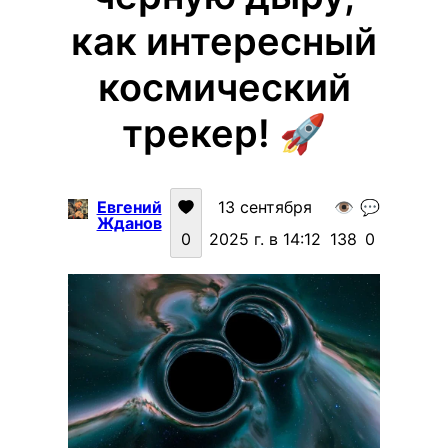
как интересный
космический
трекер! 🚀
Евгений
13 сентября
👁️
💬
Жданов
0
2025 г. в 14:12
138
0