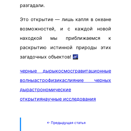
разгадали.
Это открытие — лишь капля в океане
возможностей, и с каждой новой
находкой мы приближаемся к
раскрытию истинной природы этих
загадочных объектов! 🌌
черные дыры
космос
гравитационные
волны
астрофизика
слияние черных
дыр
астрономические
открытия
научные исследования
← Предыдущая статья