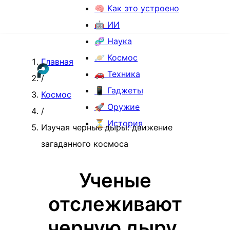
🧠 Как это устроено
🤖 ИИ
🧬 Наука
🪐 Космос
Главная
🚗 Техника
/
📱 Гаджеты
Космос
🚀 Оружие
/
⏳ История
Изучая черные дыры: движение
загаданного космоса
Ученые
отслеживают
черную дыру,