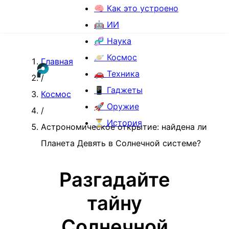
🧠 Как это устроено
🤖 ИИ
🧬 Наука
🪐 Космос
Главная
🚗 Техника
/
📱 Гаджеты
Космос
🚀 Оружие
/
⏳ История
Астрономическое открытие: найдена ли
Планета Девять в Солнечной системе?
Разгадайте
тайну
Солнечной