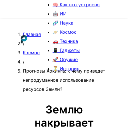
🧠 Как это устроено
🤖 ИИ
🧬 Наука
🪐 Космос
Главная
🚗 Техника
/
📱 Гаджеты
Космос
🚀 Оружие
/
⏳ История
Прогнозы Хокинга: к чему приведет
непродуманное использование
ресурсов Земли?
Землю
накрывает