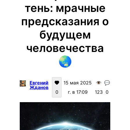
тень: мрачные
предсказания о
будущем
человечества
🌏
Евгений
15 мая 2025
👁️
💬
Жданов
0
г. в 17:09
123
0