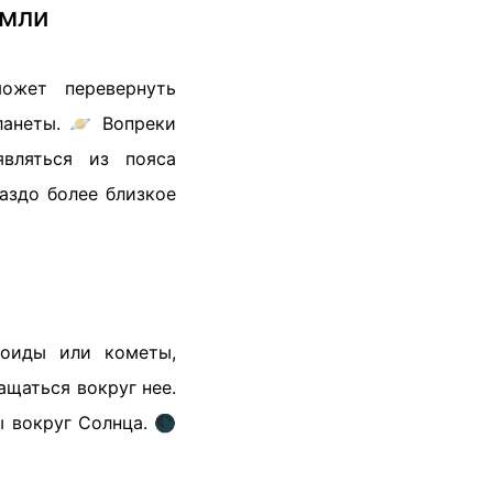
емли
ожет перевернуть
ланеты. 🪐 Вопреки
являться из пояса
аздо более близкое
роиды или кометы,
ащаться вокруг нее.
 вокруг Солнца. 🌑