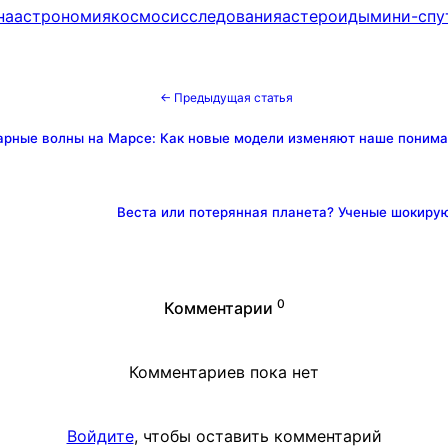
на
астрономия
космос
исследования
астероиды
мини-спу
← Предыдущая статья
арные волны на Марсе: Как новые модели изменяют наше поним
Веста или потерянная планета? Ученые шокиру
0
Комментарии
Комментариев пока нет
Войдите
, чтобы оставить комментарий