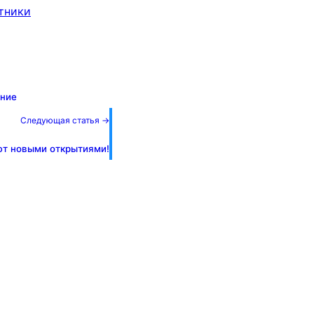
тники
ание
Следующая статья →
ют новыми открытиями!