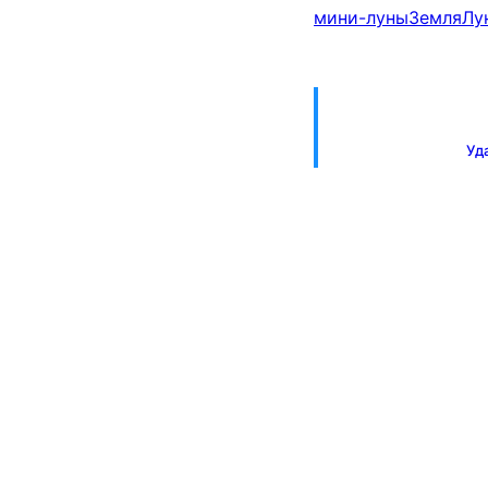
мини-луны
Земля
Лу
Уд