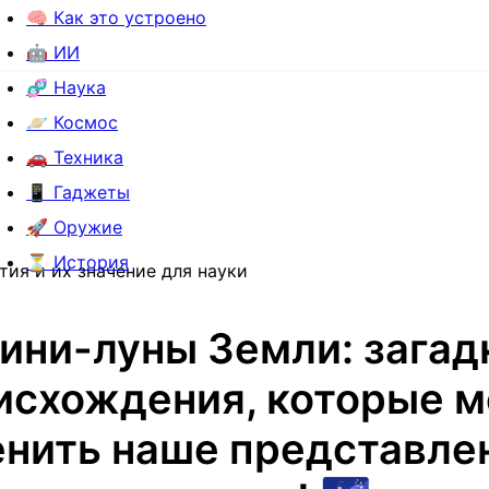
🧠 Как это устроено
🤖 ИИ
🧬 Наука
🪐 Космос
🚗 Техника
📱 Гаджеты
🚀 Оружие
⏳ История
ия и их значение для науки
ини-луны Земли: загад
исхождения, которые м
нить наше представле