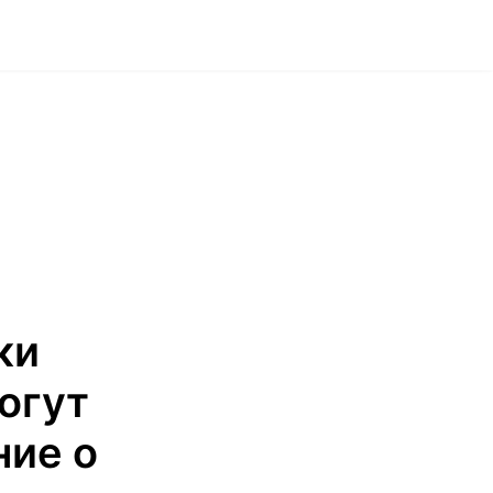
ки
огут
ние о