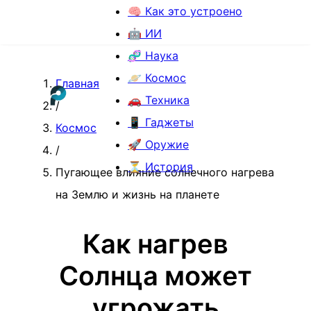
🧠 Как это устроено
🤖 ИИ
🧬 Наука
🪐 Космос
Главная
🚗 Техника
/
📱 Гаджеты
Космос
🚀 Оружие
/
⏳ История
Пугающее влияние солнечного нагрева
на Землю и жизнь на планете
Как нагрев
Солнца может
угрожать