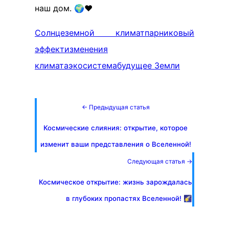
наш дом. 🌍❤️
Солнце
земной климат
парниковый
эффект
изменения
климата
экосистема
будущее Земли
← Предыдущая статья
Космические слияния: открытие, которое
изменит ваши представления о Вселенной!
Следующая статья →
Космическое открытие: жизнь зарождалась
в глубоких пропастях Вселенной! 🌠