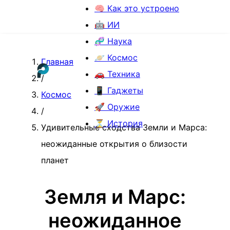
🧠 Как это устроено
🤖 ИИ
🧬 Наука
🪐 Космос
Главная
🚗 Техника
/
📱 Гаджеты
Космос
🚀 Оружие
/
⏳ История
Удивительные сходства Земли и Марса:
неожиданные открытия о близости
планет
Земля и Марс:
неожиданное