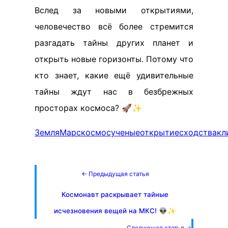
Вслед за новыми открытиями,
человечество всё более стремится
разгадать тайны других планет и
открыть новые горизонты. Потому что
кто знает, какие ещё удивительные
тайны ждут нас в безбрежных
просторах космоса? 🚀✨
Земля
Марс
космос
ученые
открытие
сходства
кл
← Предыдущая статья
Космонавт раскрывает тайные
исчезновения вещей на МКС! 👽✨
Следующая статья →