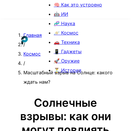
🧠 Как это устроено
🤖 ИИ
🧬 Наука
🪐 Космос
Главная
🚗 Техника
/
📱 Гаджеты
Космос
🚀 Оружие
/
⏳ История
Масштабный взрыв на Солнце: какого
ждать нам?
Солнечные
взрывы: как они
могут повлиять