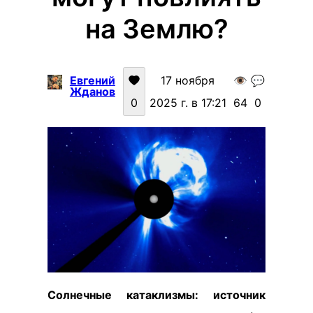
на Землю?
Евгений
17 ноября
👁️
💬
Жданов
0
2025 г. в 17:21
64
0
Солнечные катаклизмы: источник