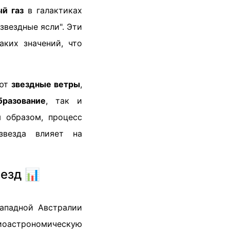
й газ
в галактиках
звездные ясли". Эти
аких значений, что
ают
звездные ветры
,
бразование
, так и
м образом, процесс
звезда влияет на
езд 📊
Западной Австралии
оастрономическую