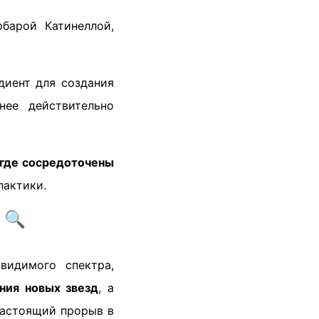
барой Катинеллой,
диент для создания
нее действительно
где сосредоточены
лактики.
 🔍
видимого спектра,
ния новых звезд
, а
настоящий прорыв в