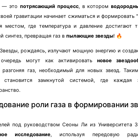
е — это
потрясающий процесс
, в котором
водородны
воей гравитации начинает сжиматься и формировать "
я местом, где температура и давление достигают т
й синтез, превращая газ в
пылающие звезды
! 🔥
! Звезды, рождаясь, излучают мощную энергию и созд
очередь могут как активировать
новое звездоо
, разгоняя газ, необходимый для новых звезд. Таки
ия становится замкнутой системой, где каждая 
ранство.
дование роли газа в формировании зв
елей под руководством Сеоны Ли из Университета 
ьное исследование
, используя передовую ради