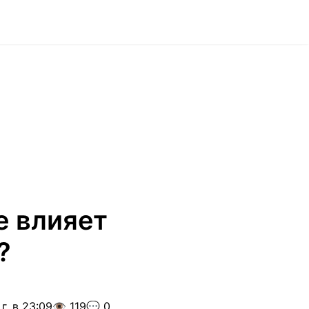
е влияет
?
г. в 23:09
👁️ 119
💬 0