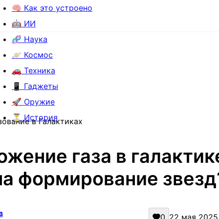
🧠 Как это устроено
🤖 ИИ
🧬 Наука
🪐 Космос
🚗 Техника
📱 Гаджеты
🚀 Оружие
⏳ История
зование в Галактиках
ожение газа в галактик
на формирование звезд
в
0
22 мая 2025 