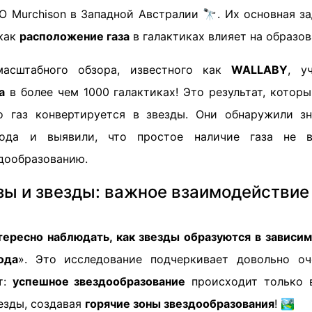
O Murchison в Западной Австралии 🔭. Их основная за
 как
расположение газа
в галактиках влияет на образов
масштабного обзора, известного как
WALLABY
, у
а
в более чем 1000 галактиках! Это результат, котор
о газ конвертируется в звезды. Они обнаружили з
рода и выявили, что простое наличие газа не в
дообразованию.
зы и звезды: важное взаимодействие
тересно наблюдать, как звезды образуются в зависи
ода
». Это исследование подчеркивает довольно оч
т:
успешное звездообразование
происходит только в
езды, создавая
горячие зоны звездообразования
! 🏞️