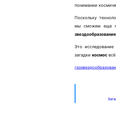
понимании космиче
Поскольку техноло
мы сможем еще гл
звездообразование
Это исследование 
загадки
космос
всё
газ
звездообразова
Зага