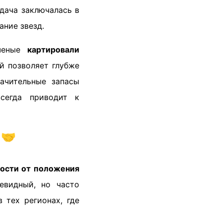
дача заключалась в
ание звезд.
ченые
картировали
ый позволяет глубже
начительные запасы
сегда приводит к
 🤝
мости от положения
евидный, но часто
 тех регионах, где