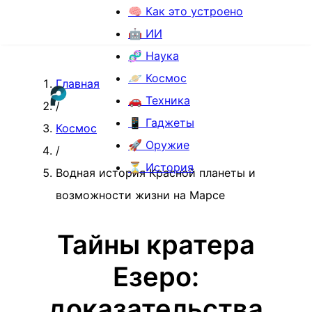
🧠 Как это устроено
🤖 ИИ
🧬 Наука
🪐 Космос
Главная
🚗 Техника
/
📱 Гаджеты
Космос
🚀 Оружие
/
⏳ История
Водная история Красной планеты и
возможности жизни на Марсе
Тайны кратера
Езеро:
доказательства