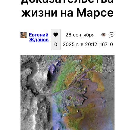
жизни на Марсе
Евгений
26 сентября
👁️
💬
Жданов
0
2025 г. в 20:12
167
0