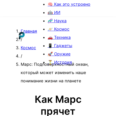
🧠 Как это устроено
🤖 ИИ
🧬 Наука
🪐 Космос
Главная
🚗 Техника
/
📱 Гаджеты
Космос
🚀 Оружие
/
⏳ История
Марс: Подповерхностный океан,
который может изменить наше
понимание жизни на планете
Как Марс
прячет