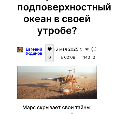
подповерхностный
океан в своей
утробе?
Евгений
16 мая 2025 г.
👁️
💬
Жданов
0
в 02:09
140
0
Марс скрывает свои тайны: