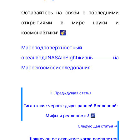
Оставайтесь на связи с последними
открытиями в мире науки и
космонавтики! 🌠
Марс
подповерхностный
океан
вода
NASA
InSight
жизнь на
Марсе
космос
исследования
← Предыдущая статья
Гигантские черные дыры ранней Вселенной:
Мифы и реальность! 🌌
Следующая статья →
Шокирующее открытие: когда распадется