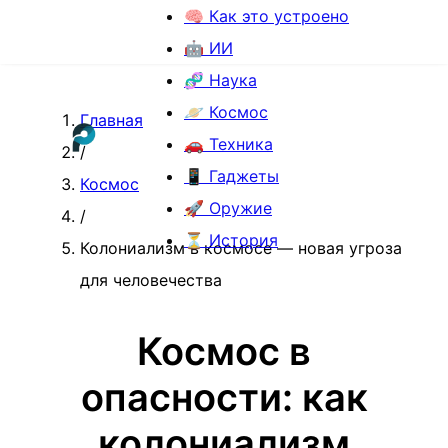
🧠 Как это устроено
🤖 ИИ
🧬 Наука
🪐 Космос
Главная
🚗 Техника
/
📱 Гаджеты
Космос
🚀 Оружие
/
⏳ История
Колониализм в космосе — новая угроза
для человечества
Космос в
опасности: как
колониализм