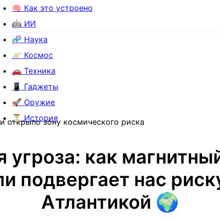
🧠 Как это устроено
🤖 ИИ
🧬 Наука
🪐 Космос
🚗 Техника
📱 Гаджеты
🚀 Оружие
⏳ История
и открыло зону космического риска
я угроза: как магнитны
и подвергает нас риск
Атлантикой 🌍