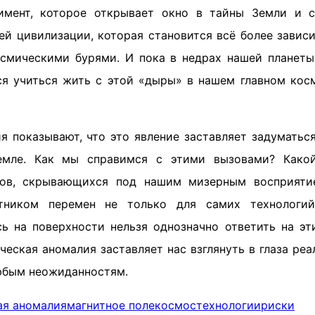
имент, которое открывает окно в тайны Земли и с
ей цивилизации, которая становится всё более зависи
смическими бурями. И пока в недрах нашей планет
ся учиться жить с этой «дыры» в нашем главном ко
я показывают, что это явление заставляет задуматьс
емле. Как мы справимся с этими вызовами? Како
ов, скрывающихся под нашим мизерным восприяти
тником перемен не только для самих технологи
сь на поверхности нельзя однозначно ответить на эт
ческая аномалия заставляет нас взглянуть в глаза реа
юбым неожиданностям.
ая аномалия
магнитное поле
космос
технологии
риски