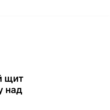
й щит
у над