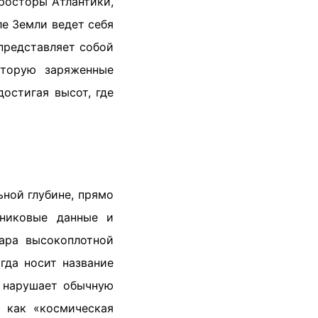
росторы Атлантики,
е Земли ведет себя
 представляет собой
оторую заряженные
остигая высот, где
ной глубине, прямо
тниковые данные и
уара высокоплотной
гда носит название
я нарушает обычную
, как «космическая