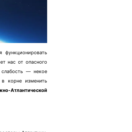
я функционировать
т нас от опасного
а слабость — некое
 в корне изменить
но-Атлантической