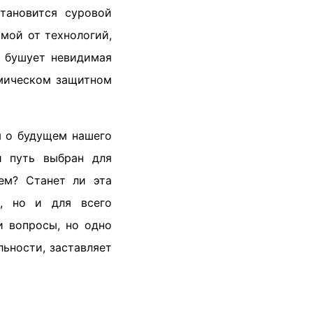
тановится суровой
мой от технологий,
ы бушует невидимая
смическом защитном
я о будущем нашего
й путь выбран для
ем? Станет ли эта
й, но и для всего
и вопросы, но одно
льности, заставляет