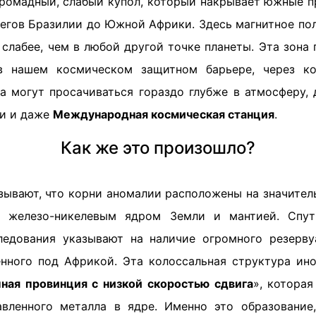
громадный, слабый купол, который накрывает южные п
регов Бразилии до Южной Африки. Здесь магнитное пол
 слабее, чем в любой другой точке планеты. Эта зона
в нашем космическом защитном барьере, через к
а могут просачиваться гораздо глубже в атмосферу, д
и и даже
Международная космическая станция
.
Как же это произошло?
зывают, что корни аномалии расположены на значитель
 железо-никелевым ядром Земли и мантией. Спу
ледования указывают на наличие огромного резерв
нного под Африкой. Эта колоссальная структура ино
ная провинция с низкой скоростью сдвига
», котора
вленного металла в ядре. Именно это образование