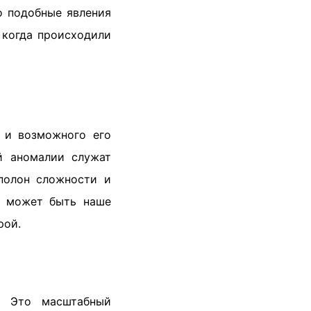
о подобные явления
 когда происходили
 и возможного его
й аномалии служат
полон сложности и
м может быть наше
рой.
. Это масштабный