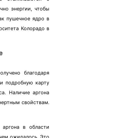
чно энергии, чтобы
ак пушечное ядро в
рситета Колорадо в
е
олучено благодаря
и подробную карту
са. Наличие аргона
нертным свойствам.
 аргона в области
чем ожидалось. Это