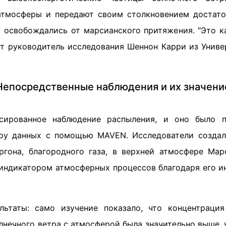
тмосферы и передают своим столкновением достато
 освобождались от марсианского притяжения. "Это к
ит руководитель исследования Шеннон Карри из Униве
Непосредственные наблюдения и их значени
сированное наблюдение распыления, и оно было п
ору данных с помощью MAVEN. Исследователи создал
ргона, благородного газа, в верхней атмосфере Мар
индикатором атмосферных процессов благодаря его и
льтаты: само изучение показало, что концентрация
лнечного ветра с атмосферой была значительно выше, 