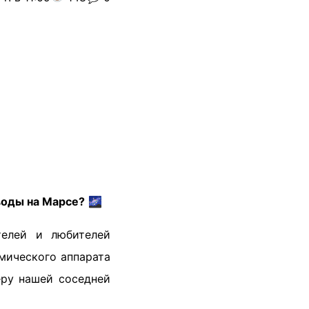
воды на Марсе?
🌌
телей и любителей
мического аппарата
еру нашей соседней