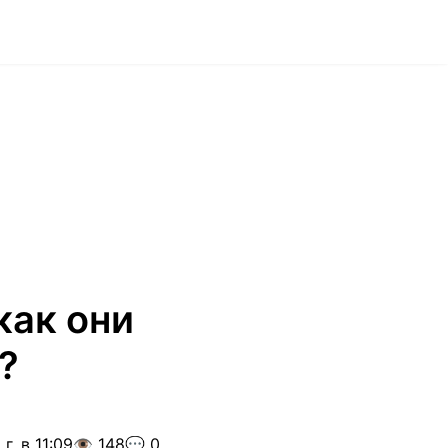
как они
?
г. в 11:09
👁️ 148
💬 0