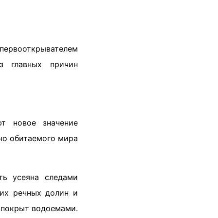
л первооткрывателем
из главных причин
ют новое значение
но обитаемого мира
ть усеяна следами
них речных долин и
ь покрыт водоемами.