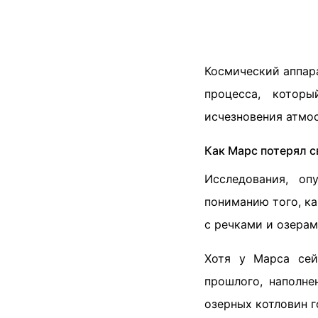
Космический аппара
процесса, которы
исчезновения атмо
Как Марс потерял 
Исследования, о
пониманию того, к
с речками и озерам
Хотя у Марса сей
прошлого, наполне
озерных котловин г