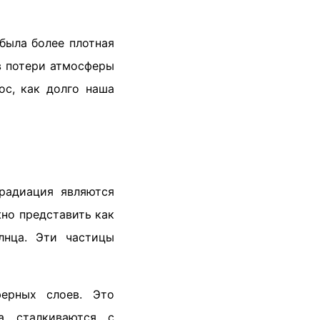
была более плотная
в потери атмосферы
с, как долго наша
радиация являются
но представить как
лнца. Эти частицы
ферных слоев. Это
ра сталкиваются с