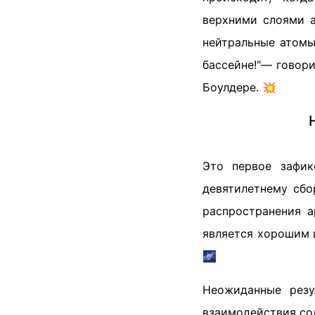
верхними слоями а
нейтральные атомы
бассейне!"— говор
Боулдере. 💥
Это первое зафик
девятилетнему сб
распространения а
является хорошим 
🌌
Неожиданные резу
взаимодействия со