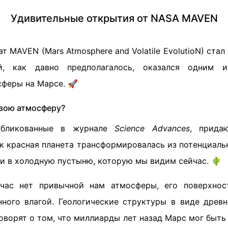
Удивительные открытия от NASA MAVEN
т MAVEN (Mars Atmosphere and Volatile EvolutioN) ста
й, как давно предполагалось, оказался одним 
сферы на Марсе. 🚀
свою атмосферу?
публикованные в журнале
Science Advances
, прида
ак красная планета трансформировалась из потенциаль
и в холодную пустыню, которую мы видим сейчас. 🌵
час нет привычной нам атмосферы, его поверхнос
нного влагой. Геологические структуры в виде древ
оворят о том, что миллиарды лет назад Марс мог быт