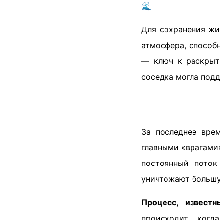
🌊
Для сохранения жи
атмосфера, способ
— ключ к раскрыт
соседка могла подд
За последнее вре
главными «врагами
постоянный поток
уничтожают большу
Процесс, известн
происходит, когд