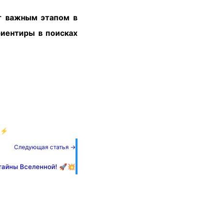
т важным этапом в
риентиры в поисках
и ⚡
Следующая статья →
тайны Вселенной! 🚀💥