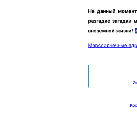
На данный момент
разгадке загадки 
внеземной жизни!
Марс
солнечные яд
Э
Кос