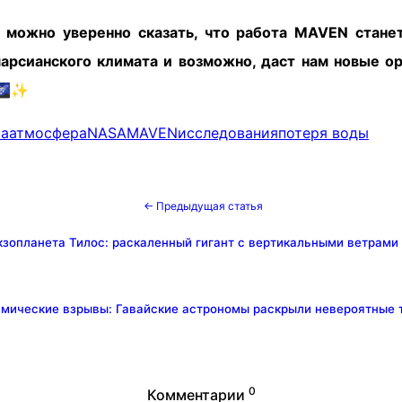
 можно уверенно сказать, что работа MAVEN стане
марсианского климата и возможно, даст нам новые о
🌌✨
ра
атмосфера
NASA
MAVEN
исследования
потеря воды
← Предыдущая статья
кзопланета Тилос: раскаленный гигант с вертикальными ветрам
мические взрывы: Гавайские астрономы раскрыли невероятные 
0
Комментарии