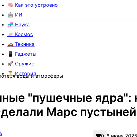
🧠 Как это устроено
🤖 ИИ
🧬 Наука
🪐 Космос
🚗 Техника
📱 Гаджеты
🚀 Оружие
⏳ История
 потеря воды и атмосферы
ные "пушечные ядра": 
сделали Марс пустыней
в
0
6 июня 2025 