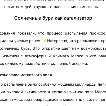
зательством действующего распыления атмосферы.
Солнечные бури как катализатор
дования показали, что процесс распыления происх
жидали ученые ранее. ⚡️Интересно, что распыление п
солнечных бурь. Это открытие дает нам возможность
ь изменение атмосферы и климата Марса в его ранн
сь сильному воздействию солнечной энергии.
езновение магнитного поля
что распыление было особенно мощным миллиарды лет н
дии высокой активности и когда магнитное поле Марса
ская атмосфера превращалась в мишень для солнечного