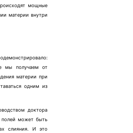
происходят мощные
нии материи внутри
родемонстрировало:
ые мы получаем от
едения материи при
ставаться одним из
оводством доктора
х полей может быть
ах слияния. И это