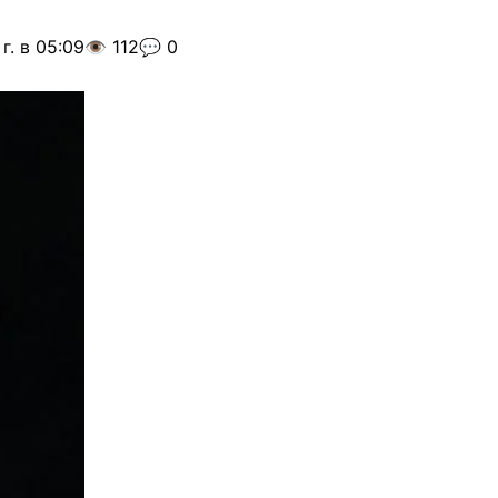
г. в 05:09
👁️ 112
💬 0