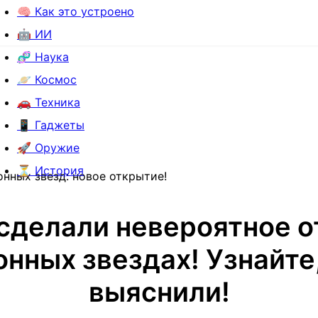
🧠 Как это устроено
🤖 ИИ
🧬 Наука
🪐 Космос
🚗 Техника
📱 Гаджеты
🚀 Оружие
⏳ История
нных звезд: новое открытие!
сделали невероятное 
онных звездах! Узнайте,
выяснили!