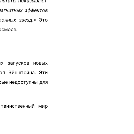
льтаты показывают,
магнитных эффектов
онных звезд.»
Это
осмосе.
их запусков новых
коп Эйнштейна. Эти
рые недоступны для
 таинственный мир