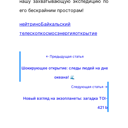
нашу захватывающую экспедицию по
его бескрайним просторам!
нейтрино
Байкальский
телескоп
космос
энергия
открытие
← Предыдущая статья
Шокирующее открытие: следы людей на дне
океана! 🌊
Следующая статья →
Новый взгляд на экзопланеты: загадка TOI-
421 b