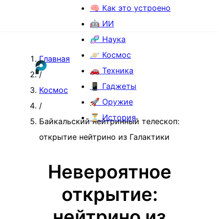
🧠 Как это устроено
🤖 ИИ
🧬 Наука
🪐 Космос
Главная
🚗 Техника
/
📱 Гаджеты
Космос
🚀 Оружие
/
⏳ История
Байкальский нейтринный телескоп:
открытие нейтрино из Галактики
Невероятное
открытие:
нейтрино из