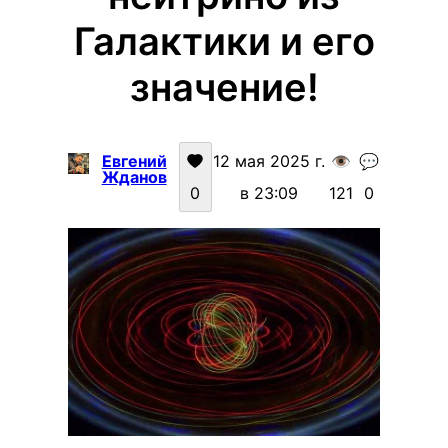
Галактики и его
значение!
Евгений
12 мая 2025 г.
👁️
💬
Жданов
0
в 23:09
121
0