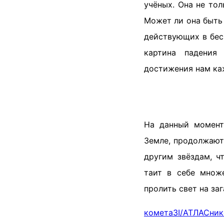
учёных. Она не тол
Может ли она быть
действующих в бес
картина падения 
достижения нам ка
На данный момент
Земле, продолжают
другим звёздам, ч
таит в себе множ
пролить свет на з
комета
3I/АТЛАС
ник