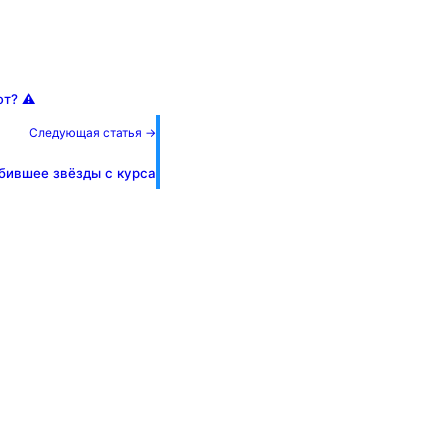
т? ⚠️
Следующая статья →
сбившее звёзды с курса