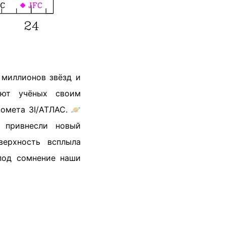
 миллионов звёзд и
уют учёных своим
омета 3I/АТЛАС. 🪐
, привнесли новый
ерхность всплыла
под сомнение наши