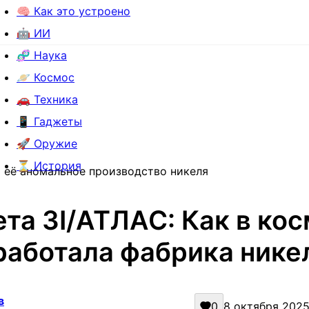
🧠 Как это устроено
🤖 ИИ
🧬 Наука
🪐 Космос
🚗 Техника
📱 Гаджеты
🚀 Оружие
⏳ История
 её аномальное производство никеля
та 3I/АТЛАС: Как в ко
работала фабрика нике
в
0
8 октября 2025 