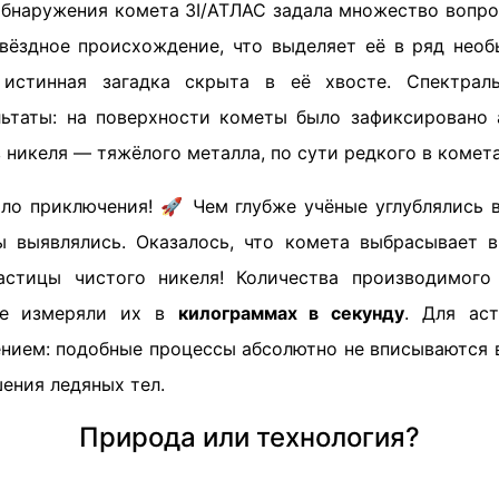
обнаружения комета 3I/АТЛАС задала множество вопрос
вёздное происхождение, что выделяет её в ряд нео
 истинная загадка скрыта в её хвосте. Спектрал
ьтаты: на поверхности кометы было зафиксировано
никеля — тяжёлого металла, по сути редкого в комет
ало приключения! 🚀 Чем глубже учёные углублялись в
 выявлялись. Оказалось, что комета выбрасывает в
астицы чистого никеля! Количества производимого
ые измеряли их в
килограммах в секунду
. Для ас
нием: подобные процессы абсолютно не вписываются 
ения ледяных тел.
Природа или технология?