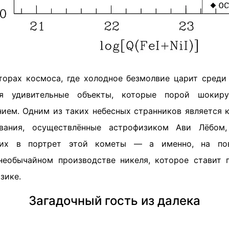
торах космоса, где холодное безмолвие царит среди
тся удивительные объекты, которые порой шокир
ием. Одним из таких небесных странников является к
вания, осуществлённые астрофизиком Ави Лёбом
рих в портрет этой кометы — а именно, на пов
необычайном производстве никеля, которое ставит 
зике.
Загадочный гость из далека