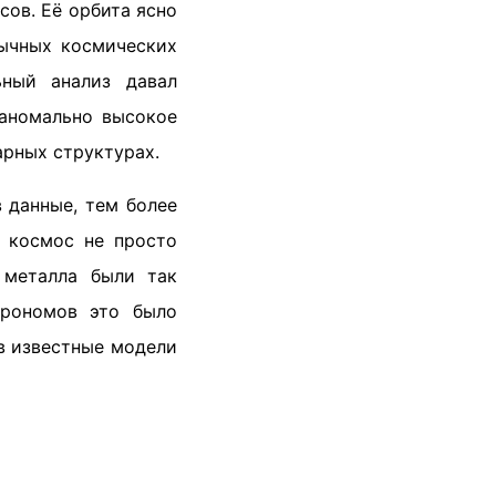
ов. Её орбита ясно
бычных космических
ьный анализ давал
 аномально высокое
арных структурах.
 данные, тем более
 космос не просто
 металла были так
трономов это было
в известные модели