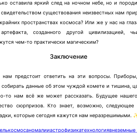
ько оставила яркий след на ночном небе, но и пород
 свидетельством существования неизвестных нам при
крайних пространствах космоса? Или же у нас на глаз
артефакта, созданного другой цивилизацией, чь
жутся чем-то практически магическим?
Заключение
 нам предстоит ответить на эти вопросы. Приборы,
 собирать данные об этом чуждой комете и тишина, ца
то-то нам всё же может рассказать. Будущее нашег
ество сюрпризов. Кто знает, возможно, следующее
агадки, которые сегодня кажутся нам неразрешимыми. 
ель
космос
аномалии
астрофизика
технология
внеземные