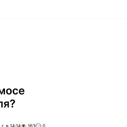
смосе
ля?
г. в 14:14
👁️ 163
💬 0