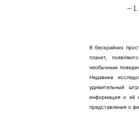
В бескрайних прос
планет, появляю
необычным поведен
Недавние исследо
удивительный шт
информация о её 
представления о фи