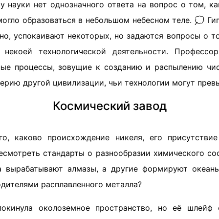
у науки нет однозначного ответа на вопрос о том, ка
могло образоваться в небольшом небесном теле. 💭 Ги
но, успокаивают некоторых, но задаются вопросы о т
 некоей технологической деятельности. Профессор
ые процессы, зовущие к созданию и распылению чис
ерию другой цивилизации, чьи технологии могут прев
Космический завод
го, каково происхождение никеля, его присутстви
ресмотреть стандарты о разнообразии химического сос
 вырабатывают алмазы, а другие формируют океаны
одителями расплавленного металла?
покинула околоземное пространство, но её шлейф 