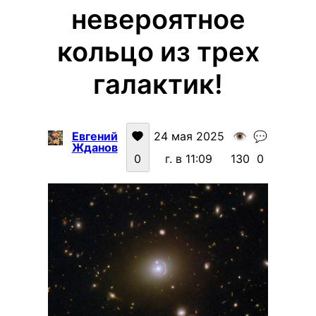
невероятное
кольцо из трех
галактик!
Евгений
24 мая 2025
👁️
💬
Жданов
0
г. в 11:09
130
0