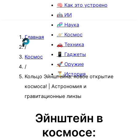
🧠 Как это устроено
🤖 ИИ
🧬 Наука
🪐 Космос
Главная
🚗 Техника
/
📱 Гаджеты
Космос
🚀 Оружие
/
⏳ История
Кольцо Эйнштейна: новое открытие
космоса! | Астрономия и
гравитационные линзы
Эйнштейн в
космосе: