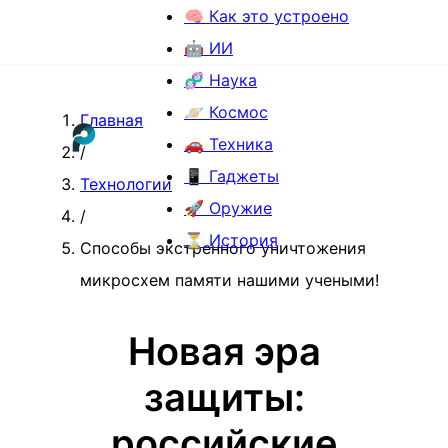
🧠 Как это устроено
🤖 ИИ
🧬 Наука
🪐 Космос
Главная
🚗 Техника
/
📱 Гаджеты
Технологии
🚀 Оружие
/
⏳ История
Способы экстренного уничтожения
микросхем памяти нашими учеными!
Новая эра
защиты:
российские