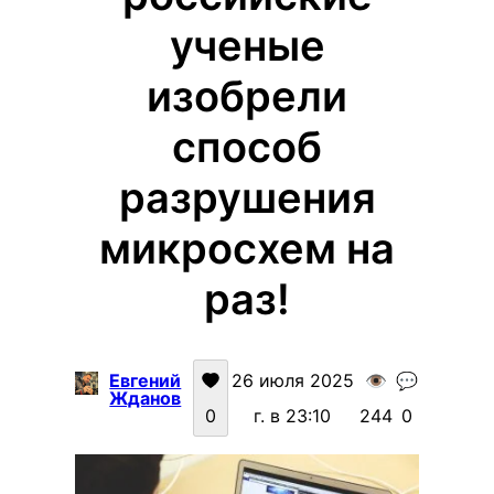
ученые
изобрели
способ
разрушения
микросхем на
раз!
Евгений
26 июля 2025
👁️
💬
Жданов
0
г. в 23:10
244
0