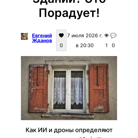
Порадует!
Евгений
7 июля 2026 г.
👁️
💬
Жданов
0
в 20:30
1
0
Как ИИ и дроны определяют