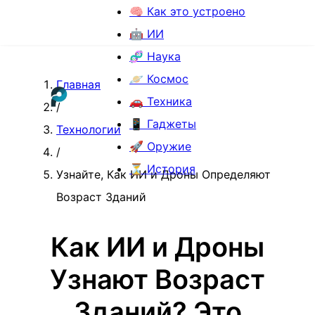
🧠 Как это устроено
🤖 ИИ
🧬 Наука
🪐 Космос
Главная
🚗 Техника
/
📱 Гаджеты
Технологии
🚀 Оружие
/
⏳ История
Узнайте, Как ИИ и Дроны Определяют
Возраст Зданий
Как ИИ и Дроны
Узнают Возраст
Зданий? Это