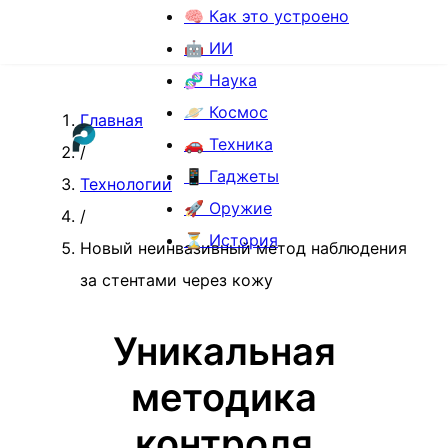
🧠 Как это устроено
🤖 ИИ
🧬 Наука
🪐 Космос
Главная
🚗 Техника
/
📱 Гаджеты
Технологии
🚀 Оружие
/
⏳ История
Новый неинвазивный метод наблюдения
за стентами через кожу
Уникальная
методика
контроля