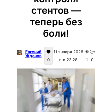
стентов —
теперь без
боли!
Евгений
11 января 2026
👁️
💬
Жданов
0
г. в 23:28
1
0