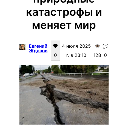
катастрофы и
меняет мир
Евгений
4 июля 2025
👁️
💬
Жданов
0
г. в 23:10
128
0