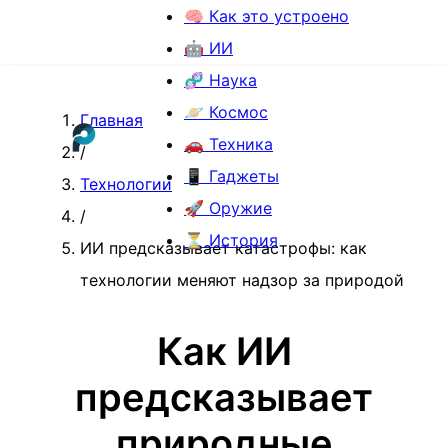
🧠 Как это устроено
🤖 ИИ
🧬 Наука
🪐 Космос
Главная
🚗 Техника
/
📱 Гаджеты
Технологии
🚀 Оружие
/
⏳ История
ИИ предсказывает катастрофы: как
технологии меняют надзор за природой
Как ИИ
предсказывает
природные