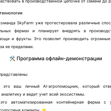
частвовать в производственной цепочке от семени до 
технологии
команда SkyFarm уже протестировала различные спо
льных фермах и планирует внедрять в производс
овощи и фрукты. Это позволит производить огромны
 за ее пределами.
🛠 Программа офлайн-демонстрации
представлены:
это ваш личный AI-агропомощник, который отве
 аналитику и ведет учет всей экосистемы.
о автоматизированная контейнерная ферма с у
голосовые команды. 🌟