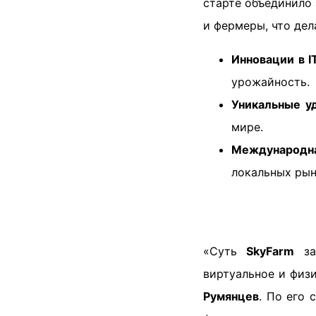
старте объединило 
и фермеры, что де
Инновации в I
урожайность.
Уникальные у
мире.
Международн
локальных рын
«Суть
SkyFarm
зак
виртуальное и физ
Румянцев
. По его 