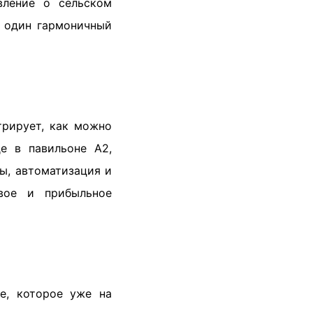
вление о сельском
в один гармоничный
трирует, как можно
де в павильоне А2,
ры, автоматизация и
ивое и прибыльное
е, которое уже на