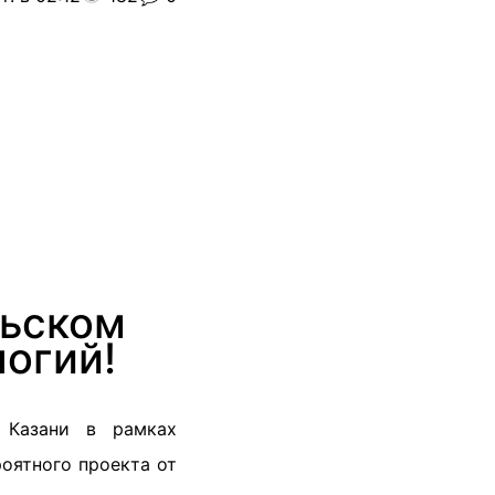
льском
огий!
 Казани в рамках
оятного проекта от