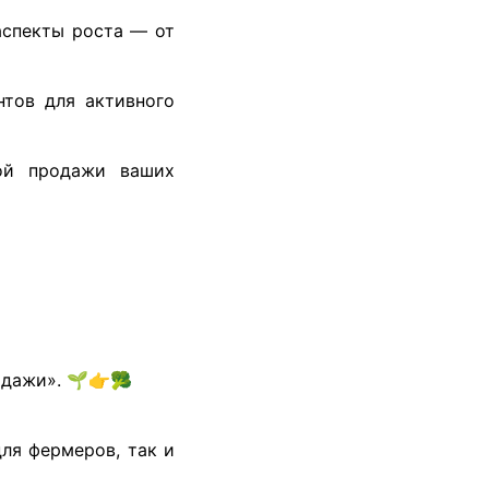
аспекты роста — от
тов для активного
ой продажи ваших
одажи». 🌱👉🥦
ля фермеров, так и