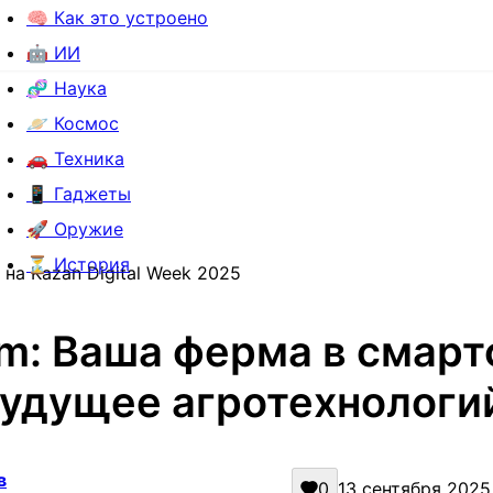
🧠 Как это устроено
🤖 ИИ
🧬 Наука
🪐 Космос
🚗 Техника
📱 Гаджеты
🚀 Оружие
⏳ История
на Kazan Digital Week 2025
m: Ваша ферма в смар
удущее агротехнологи
в
0
13 сентября 2025 