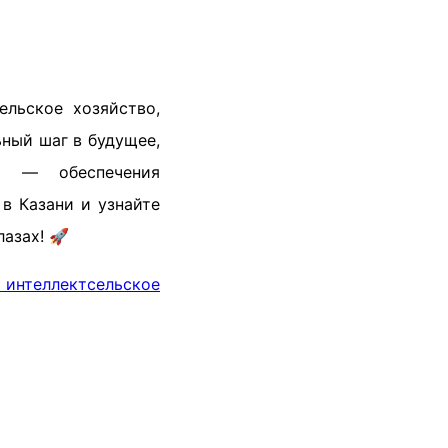
льское хозяйство,
ьный шаг в будущее,
а — обеспечения
в Казани и узнайте
лазах! 🚀
 интеллект
сельское