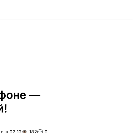
тфоне —
й!
г. в 02:12
👁️ 182
💬 0