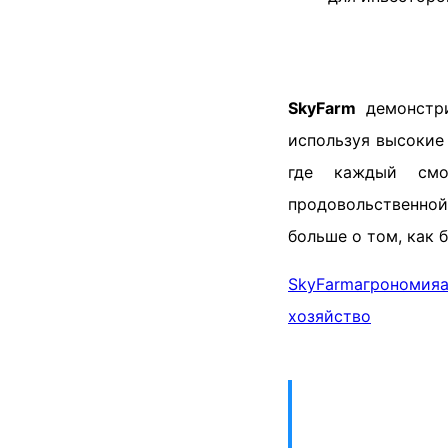
SkyFarm
демонстри
используя высокие 
где каждый смо
продовольственной
больше о том, как 
SkyFarm
агрономия
хозяйство