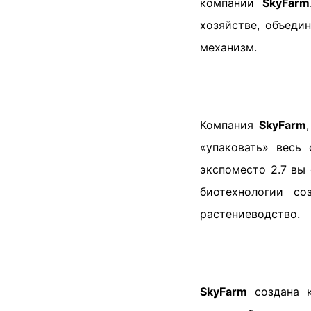
компании
SkyFarm
хозяйстве, объеди
механизм.
Компания
SkyFarm
«упаковать» весь 
экспоместо 2.7 вы 
биотехнологии со
растениеводство.
SkyFarm
создана к