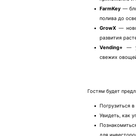
FarmKey
— бло
полива до осв
GrowX
— ново
развития раст
Vending+
— ум
свежих овощей
Гостям будет пред
Погрузиться в
Увидеть, как 
Познакомиться
для инвесторо