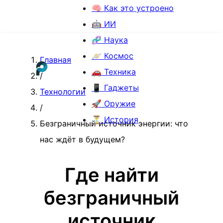
🧠 Как это устроено
🤖 ИИ
🧬 Наука
🪐 Космос
Главная
🚗 Техника
/
📱 Гаджеты
Технологии
🚀 Оружие
/
⏳ История
Безграничный источник энергии: что
нас ждёт в будущем?
Где найти
безграничный
источник