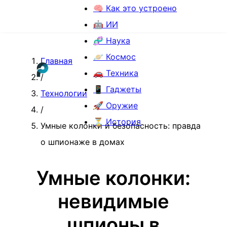
🧠 Как это устроено
🤖 ИИ
🧬 Наука
🪐 Космос
Главная
🚗 Техника
/
📱 Гаджеты
Технологии
🚀 Оружие
/
⏳ История
Умные колонки и безопасность: правда
о шпионаже в домах
Умные колонки:
невидимые
шпионы в