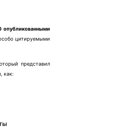
0 опубликованными
особо цитируемыми
который представил
, как:
ты