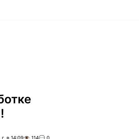
ботке
!
г. в 14:09
👁️ 114
💬 0