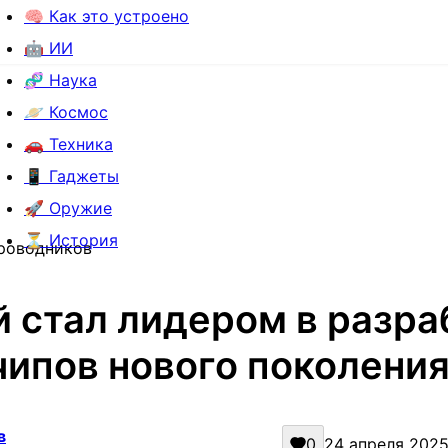
🧠 Как это устроено
🤖 ИИ
🧬 Наука
🪐 Космос
🚗 Техника
📱 Гаджеты
🚀 Оружие
⏳ История
проводников
й стал лидером в разра
чипов нового поколения
в
0
24 апреля 2025 