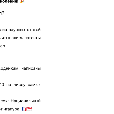
коления!
🎉
л?
лиз научных статей
учитывались патенты
ер.
водникам написаны
10 по числу самых
исок: Национальный
апура. 🇫🇷🇸🇬