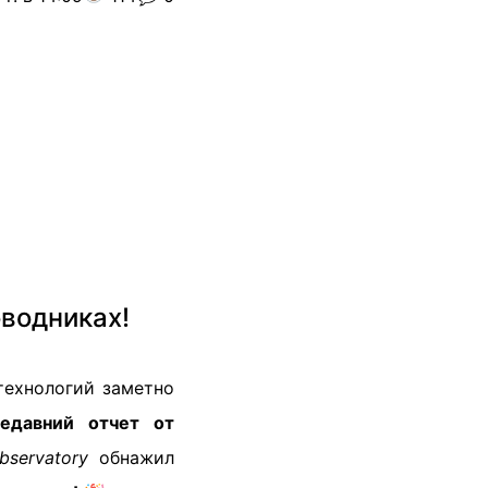
оводниках!
технологий заметно
едавний отчет от
bservatory
обнажил