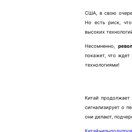
США, в свою очере
Но есть риск, чт
высоких технологий
Несомненно,
рево
покажет, что ждет
технологиями!
Китай продолжает 
сигнализирует о п
они делают, подчер
Китай
чипы
полупро