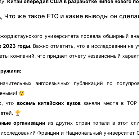
ду:
Китай опередил США в разработке чипов нового по
 Что же такое ETO и какие выводы он сдела
Джорджтаунского университета провела обширный ана
о 2023 годы
. Важно отметить, что в исследовании не 
еты компаний, что придает отчету независимый характ
аружили:
ачительных англоязычных публикаций по полупро
еными! 😲
о, что
восемь китайских вузов
заняли места в TOP-
атей. 🏆
чные организации
из других стран попали в этот сп
исследований Франции и Национальный университет Синг