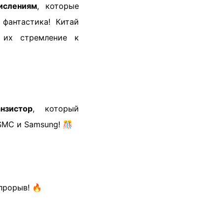
ислениям
, которые
фантастика! Китай
т их стремление к
нзистор
, который
TSMC и Samsung! 🎊
прорыв! 🔥