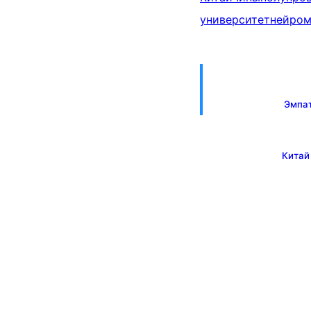
университет
нейром
Эмпат
Китай