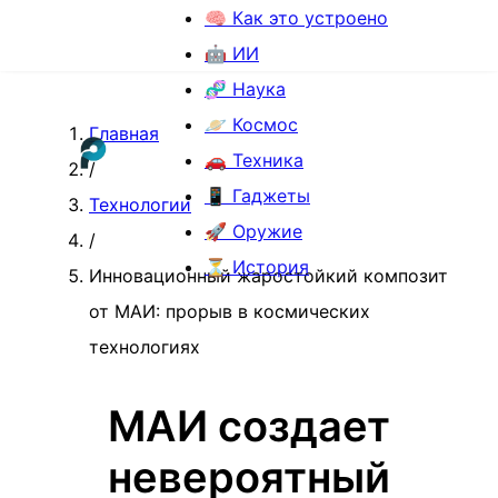
🧠 Как это устроено
🤖 ИИ
🧬 Наука
🪐 Космос
Главная
🚗 Техника
/
📱 Гаджеты
Технологии
🚀 Оружие
/
⏳ История
Инновационный жаростойкий композит
от МАИ: прорыв в космических
технологиях
МАИ создает
невероятный