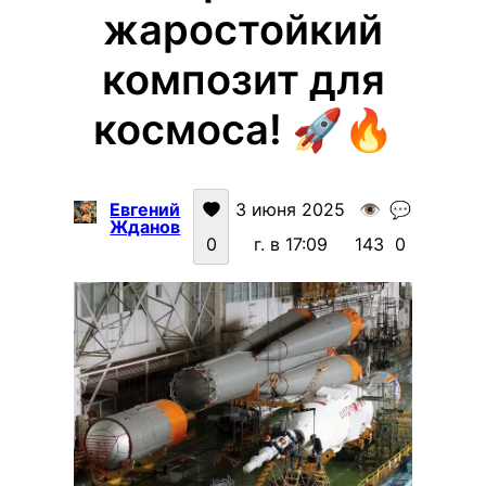
жаростойкий
композит для
космоса! 🚀🔥
Евгений
3 июня 2025
👁️
💬
Жданов
0
г. в 17:09
143
0