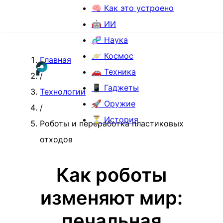
🧠 Как это устроено
🤖 ИИ
🧬 Наука
🪐 Космос
Главная
🚗 Техника
/
📱 Гаджеты
Технологии
🚀 Оружие
/
⏳ История
Роботы и переработка пластиковых
отходов
Как роботы
изменяют мир:
печальная