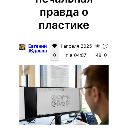
правда о
пластике
Евгений
1 апреля 2025
👁️
💬
Жданов
0
г. в 04:07
148
0