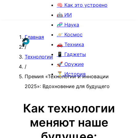
🧠 Как это устроено
🤖 ИИ
🧬 Наука
🪐 Космос
Главная
🚗 Техника
/
📱 Гаджеты
Технологии
🚀 Оружие
/
⏳ История
Премия «Технологии и инновации
2025»: Вдохновение для будущего
Как технологии
меняют наше
будущее: