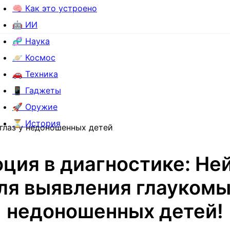
🧠 Как это устроено
🤖 ИИ
🧬 Наука
🪐 Космос
🚗 Техника
📱 Гаджеты
🚀 Оружие
⏳ История
глаз у недоношенных детей
ция в диагностике: Не
ля выявления глаукомы
недоношенных детей!