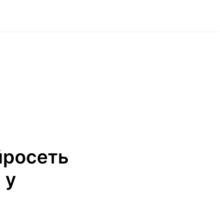
йросеть
 у