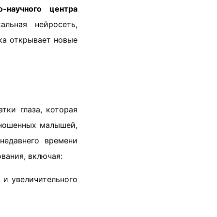
о-научного центра
льная нейросеть,
ка открывает новые
тки глаза, которая
оношенных малышей,
недавнего времени
вания, включая:
 и увеличительного