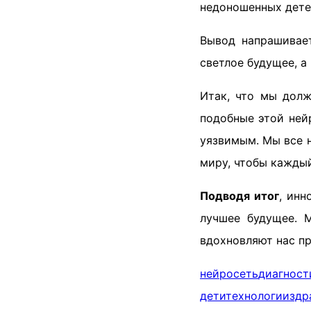
недоношенных дете
Вывод напрашивает
светлое будущее, а
Итак, что мы долж
подобные этой ней
уязвимым. Мы все н
миру, чтобы каждый
Подводя итог
, инн
лучшее будущее. 
вдохновляют нас пр
нейросеть
диагност
дети
технологии
здр