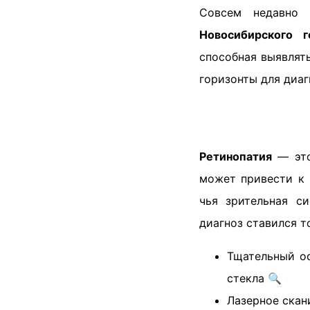
Совсем недавно
Новосибирского г
способная выявлят
горизонты для диаг
Ретинопатия
— это 
может привести к 
чья зрительная с
диагноз ставился т
Тщательный ос
стекла 🔍
Лазерное скан