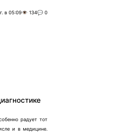
г. в 05:09
👁️ 134
💬 0
диагностике
собенно радует тот
исле и в медицине.