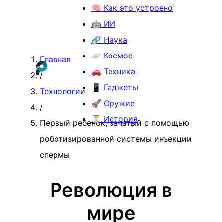
🧠 Как это устроено
🤖 ИИ
🧬 Наука
🪐 Космос
Главная
🚗 Техника
/
📱 Гаджеты
Технологии
🚀 Оружие
/
⏳ История
Первый ребенок, зачатый с помощью
роботизированной системы инъекции
спермы
Революция в
мире