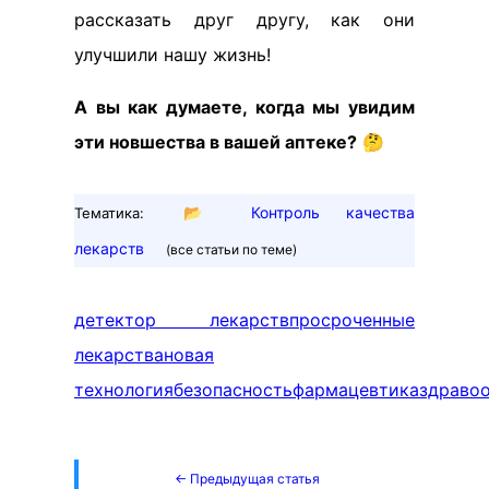
рассказать друг другу, как они
улучшили нашу жизнь!
А вы как думаете, когда мы увидим
эти новшества в вашей аптеке?
🤔
📂
Контроль качества
Тематика:
лекарств
(все статьи по теме)
детектор лекарств
просроченные
лекарства
новая
технология
безопасность
фармацевтика
здраво
← Предыдущая статья