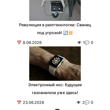
Революция в рентгенологии: Свинец
под угрозой! 🔄💥
📅
8.06.2026
👁️
1
💬
0
Электронный нос: будущее
газоанализа уже здесь!
📅
23.06.2026
👁️
2
💬
0