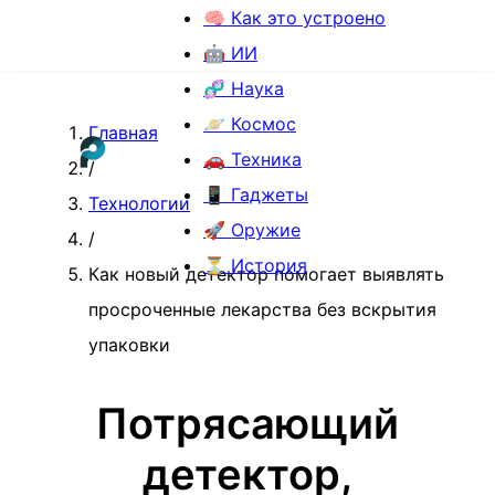
🧠 Как это устроено
🤖 ИИ
🧬 Наука
🪐 Космос
Главная
🚗 Техника
/
📱 Гаджеты
Технологии
🚀 Оружие
/
⏳ История
Как новый детектор помогает выявлять
просроченные лекарства без вскрытия
упаковки
Потрясающий
детектор,