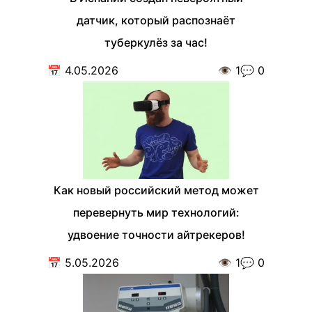
датчик, который распознаёт
туберкулёз за час!
📅
4.05.2026
👁️
1
💬
0
Как новый российский метод может
перевернуть мир технологий:
удвоение точности айтрекеров!
📅
5.05.2026
👁️
1
💬
0