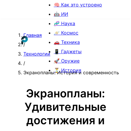
🧠 Как это устроено
🤖 ИИ
🧬 Наука
🪐 Космос
Главная
🚗 Техника
/
📱 Гаджеты
Технологии
🚀 Оружие
/
⏳ История
Экранопланы: История и современность
Экранопланы:
Удивительные
достижения и