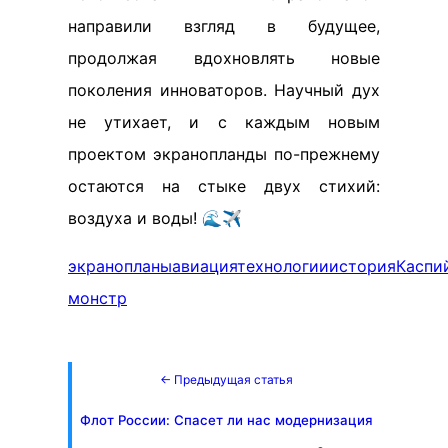
направили взгляд в будущее,
продолжая вдохновлять новые
поколения инноваторов. Научный дух
не утихает, и с каждым новым
проектом экранопланды по-прежнему
остаются на стыке двух стихий:
воздуха и воды! 🌊✈️
экранопланы
авиация
технологии
история
Каспи
монстр
← Предыдущая статья
Флот России: Спасет ли нас модернизация