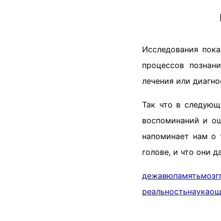
Исследования пока
процессов познан
лечения или диагно
Так что в следующ
воспоминаний и ощ
напоминает нам о 
голове, и что они 
дежавю
память
мозг
реальность
наука
ощ