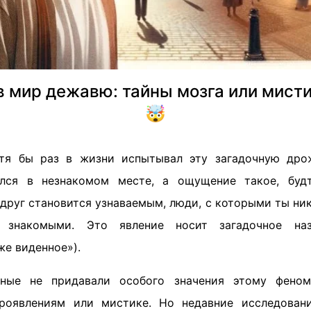
 мир дежавю: тайны мозга или мист
🤯
тя бы раз в жизни испытывал эту загадочную дрож
ался в незнакомом месте, а ощущение такое, буд
руг становится узнаваемым, люди, с которыми ты нико
 знакомыми. Это явление носит загадочное н
же виденное»).
ные не придавали особого значения этому феном
роявлениям или мистике. Но недавние исследовани