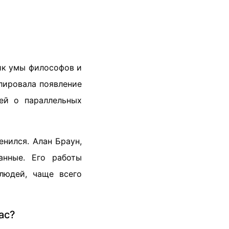
ик умы философов и
лировала появление
ей о параллельных
нился. Алан Браун,
анные. Его работы
людей, чаще всего
ас?