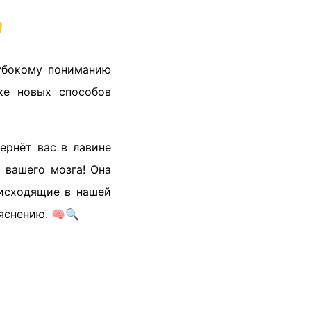

лубокому пониманию
ке новых способов
ернёт вас в лавине
 вашего мозга! Она
оисходящие в нашей
ъяснению. 🧠🔍