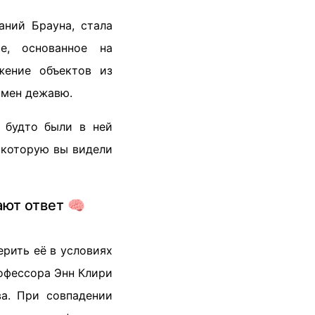
аний Брауна, стала
е, основанное на
жение объектов из
омен дежавю.
, будто были в ней
 которую вы видели
ют ответ 🧠
ерить её в условиях
офессора Энн Клири
ва. При совпадении