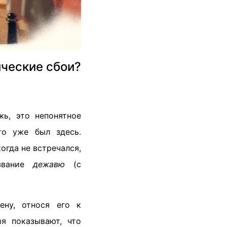
ические сбои?
ь, это непонятное
то уже был здесь.
гда не встречался,
азвание
дежавю
(с
ену, относя его к
я показывают, что