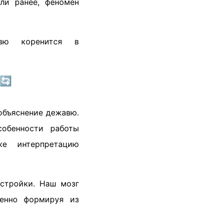
ли ранее, феномен
авю коренится в
 🔄
объяснение дежавю.
собенности работы
же интерпретацию
астройки. Наш мозг
пенно формируя из