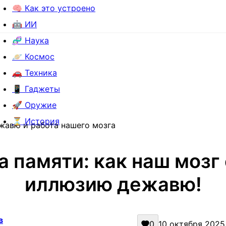
🧠 Как это устроено
🤖 ИИ
🧬 Наука
🪐 Космос
🚗 Техника
📱 Гаджеты
🚀 Оружие
⏳ История
жавю и работа нашего мозга
 памяти: как наш мозг
иллюзию дежавю!
в
0
10 октября 2025 