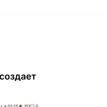
 создает
г. в 02:25
👁️ 151
💬 0