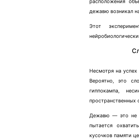
расположения объ
дежавю возникал н
Этот экспериме
нейробиологических
Сл
Несмотря на успех
Вероятно, это сл
гиппокампа, нес
пространственных 
Дежавю — это не с
пытается охватит
кусочков памяти ц