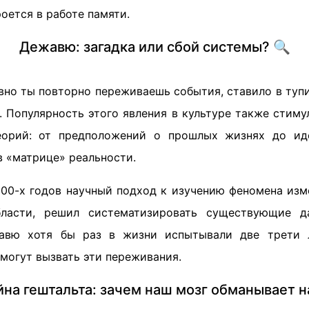
роется в работе памяти.
Дежавю: загадка или сбой системы? 🔍
вно ты повторно переживаешь события, ставило в туп
. Популярность этого явления в культуре также стиму
еорий: от предположений о прошлых жизнях до ид
в «матрице» реальности.
000-х годов научный подход к изучению феномена изме
ласти, решил систематизировать существующие д
жавю хотя бы раз в жизни испытывали две трети 
могут вызвать эти переживания.
йна гештальта: зачем наш мозг обманывает н