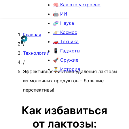
🧠 Как это устроено
🤖 ИИ
🧬 Наука
🪐 Космос
Главная
🚗 Техника
/
📱 Гаджеты
Технологии
🚀 Оружие
/
⏳ История
Эффективная система удаления лактозы
из молочных продуктов – большие
перспективы!
Как избавиться
от лактозы: