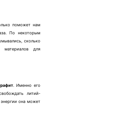
только поможет нам
аза. По некоторым
мывались, сколько
х материалов для
графит
. Именно его
свобождать литий-
 энергии она может