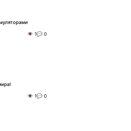
умуляторами
👁️
1
💬
0
мира!
👁️
1
💬
0