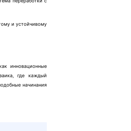
стема переработки с
стому и устойчивому
как инновационные
заика, где каждый
подобные начинания