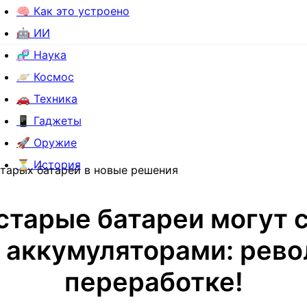
🧠 Как это устроено
🤖 ИИ
🧬 Наука
🪐 Космос
🚗 Техника
📱 Гаджеты
🚀 Оружие
⏳ История
старых батарей в новые решения
старые батареи могут 
 аккумуляторами: рево
переработке!