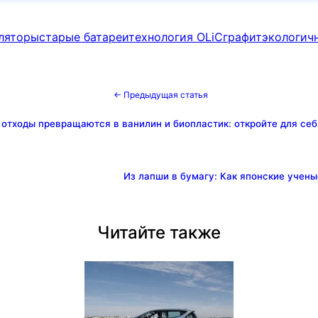
ляторы
старые батареи
технология OLiC
графит
экологич
← Предыдущая статья
отходы превращаются в ванилин и биопластик: откройте для себ
Из лапши в бумагу: Как японские учен
Читайте также