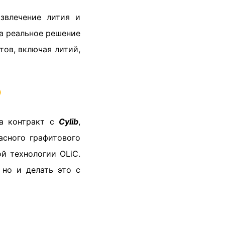
звлечение лития и
 а реальное решение
ов, включая литий,

ла контракт с
Cylib
,
асного графитового
й технологии OLiC.
 но и делать это с