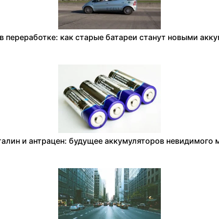
в переработке: как старые батареи станут новыми акк
алин и антрацен: будущее аккумуляторов невидимого 