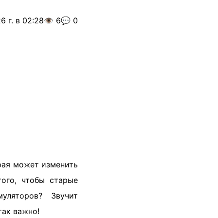
6 г. в 02:28
👁️ 6
💬 0
орая может изменить
того, чтобы старые
уляторов? Звучит
так важно!