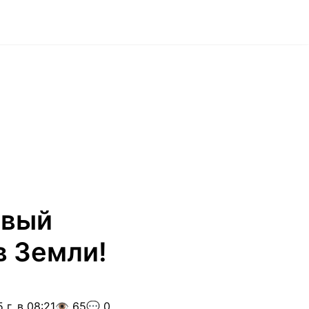
овый
в Земли!
 г. в 08:21
👁️ 65
💬 0