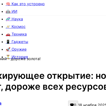
🧠 Как это устроено
🤖 ИИ
🧬 Наука
🪐 Космос
🚗 Техника
📱 Гаджеты
🚀 Оружие
⏳ История
ний - дороже золота!
ирующее открытие: н
, дороже всех ресурсо
в
0
18 ноября 2025