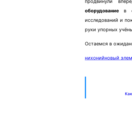
продвинули впе
оборудование
в см
исследований и по
руки упорных учёны
Остаемся в ожидан
нихоний
новый элем
Как