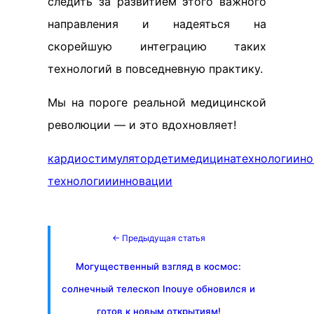
следить за развитием этого важного
направления и надеяться на
скорейшую интеграцию таких
технологий в повседневную практику.
Мы на пороге реальной медицинской
революции — и это вдохновляет!
кардиостимулятор
дети
медицина
технологии
но
технологии
инновации
← Предыдущая статья
Могущественный взгляд в космос:
солнечный телескоп Inouye обновился и
готов к новым открытиям!