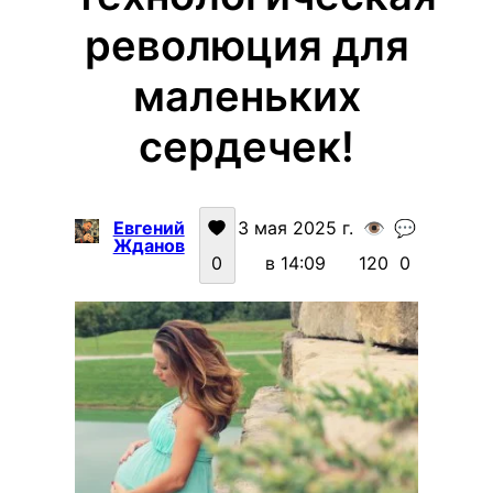
революция для
маленьких
сердечек!
Евгений
3 мая 2025 г.
👁️
💬
Жданов
0
в 14:09
120
0