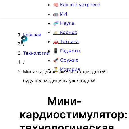
🧠 Как это устроено
🤖 ИИ
🧬 Наука
🪐 Космос
Главная
🚗 Техника
/
📱 Гаджеты
Технологии
🚀 Оружие
/
⏳ История
Мини-кардиостимулятор для детей:
будущее медицины уже рядом!
Мини-
кардиостимулятор:
технологическая