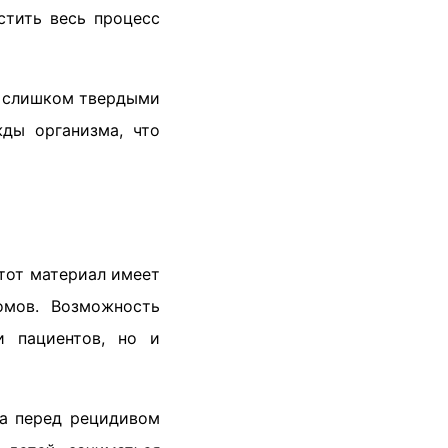
стить весь процесс
т слишком твердыми
ды организма, что
этот материал имеет
омов. Возможность
и пациентов, но и
ха перед рецидивом