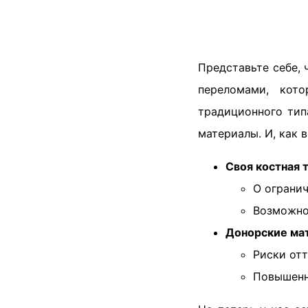
Представьте себе,
переломами, кот
традиционного тип
материалы. И, как 
Своя костная 
О ограни
Возможно
Донорские ма
Риски от
Повышенн