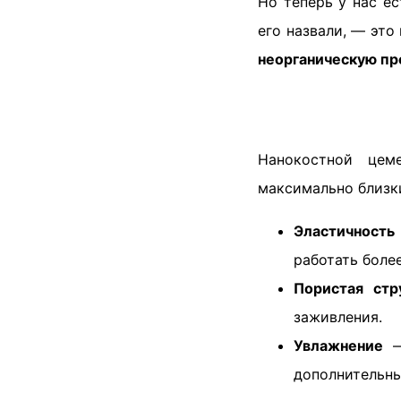
Но теперь у нас е
его назвали, — это
неорганическую пр
Нанокостной це
максимально близки
Эластичность
работать боле
Пористая стр
заживления.
Увлажнение
— 
дополнительны