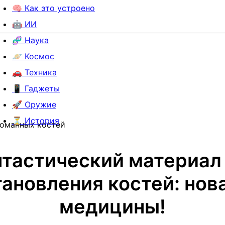
🧠 Как это устроено
🤖 ИИ
🧬 Наука
🪐 Космос
🚗 Техника
📱 Гаджеты
🚀 Оружие
⏳ История
ломанных костей
тастический материал
ановления костей: нов
медицины!