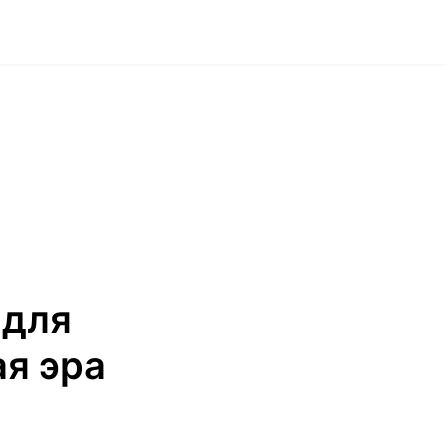
 для
ая эра