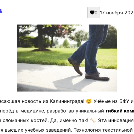
в
0
17 ноября 2025
ясающая новость из Калининграда! 😊 Учёные из БФУ 
вперёд в медицине, разработав уникальный
гибкий ком
 сломанных костей. Да, именно так! 🦴 Эта инноваци
ия высших учебных заведений. Технология текстильно