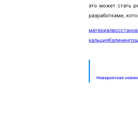
это может стать р
разработками, кото
материал
восстан
кальция
Калинингра
Невероятная новин