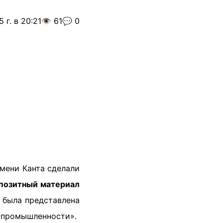
 г. в 20:21
👁️ 61
💬 0
имени Канта сделали
позитный материал
я была представлена
й промышленности».