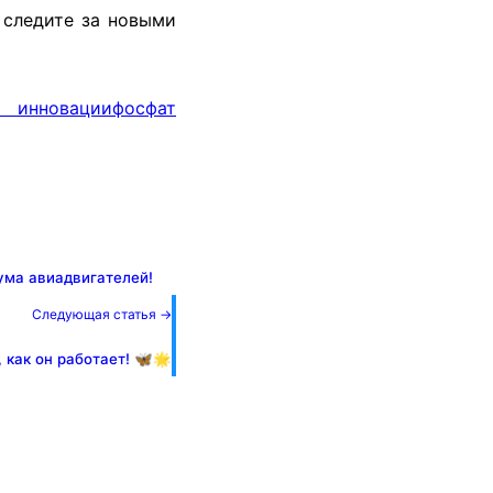
 следите за новыми
инновации
фосфат
ума авиадвигателей!
Следующая статья →
, как он работает! 🦋🌟