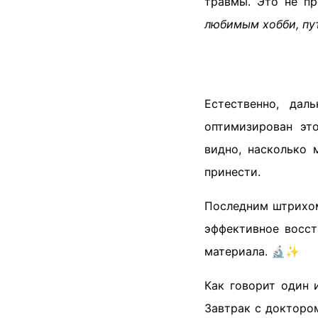
травмы. Это не п
любимым хобби, пу
Естественно, дал
оптимизирован эт
видно, насколько
принести.
Последним штрихом
эффективное восст
материала. 🔬✨
Как говорит один 
Завтрак с докторо