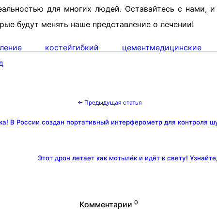
еальностью для многих людей. Оставайтесь с нами, и
рые будут менять наше представление о лечении!
овление костей
гибкий цемент
медицинские 
д
← Предыдущая статья
ка! В России создан портативный интерферометр для контроля ш
Этот дрон летает как мотылёк и идёт к свету! Узнайте
0
Комментарии